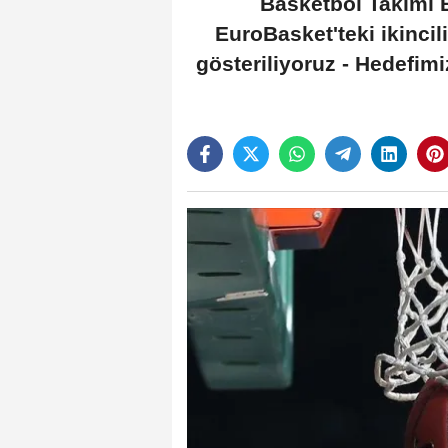
Basketbol Takımı B
EuroBasket'teki ikinci
gösteriliyoruz - Hedefimi