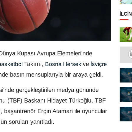
İLGIN
Dünya Kupası Avrupa Elemeleri'nde
Takımı,
ve
asketbol
Bosna Hersek
İsviçre
de basın mensuplarıyla bir araya geldi.
i'nde gerçekleştirilen medya gününde
nu (TBF) Başkanı Hidayet Türkoğlu, TBF
z, başantrenör Ergin Ataman ile oyuncular
 soruları yanıtladı.