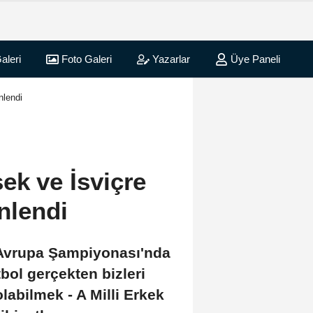
aleri
Foto Galeri
Yazarlar
Üye Paneli
nlendi
ek ve İsviçre
nlendi
 Avrupa Şampiyonası'nda
tbol gerçekten bizleri
abilmek - A Milli Erkek