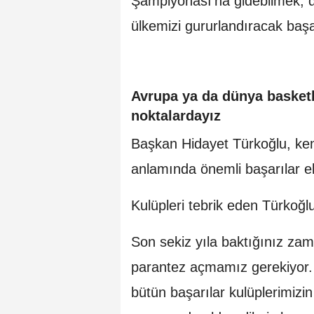
Şampiyonası'na gidebilmek, d
ülkemizi gururlandıracak başar
Avrupa ya da dünya basketb
noktalardayız
Başkan Hidayet Türkoğlu, kend
anlamında önemli başarılar eld
Kulüpleri tebrik eden Türkoğl
Son sekiz yıla baktığınız zam
parantez açmamız gerekiyor.
bütün başarılar kulüplerimizi