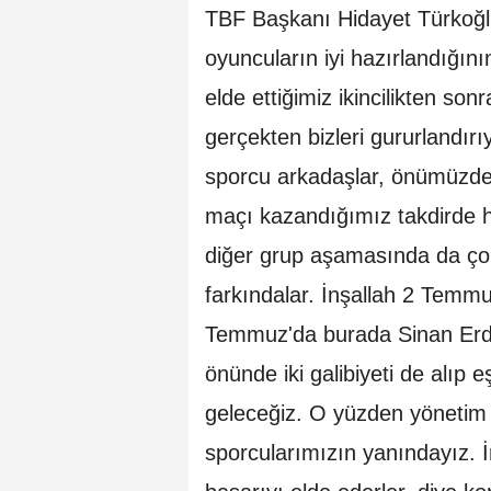
TBF Başkanı Hidayet Türkoğlu,
oyuncuların iyi hazırlandığın
elde ettiğimiz ikincilikten so
gerçekten bizleri gururlandı
sporcu arkadaşlar, önümüzdeki
maçı kazandığımız takdirde h
diğer grup aşamasında da çok
farkındalar. İnşallah 2 Temm
Temmuz'da burada Sinan Erd
önünde iki galibiyeti de alıp
geleceğiz. O yüzden yöneti
sporcularımızın yanındayız. İ