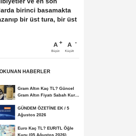
ibiyetler ve en son
larda birinci basamakta
anıp bir üst tura, bir üst
A
A
Büyüt
Küçült
 OKUNAN HABERLER
Gram Altın Kaç TL? Güncel
Gram Altın Fiyatı Sabah Kuru
(05 Ağustos...
GÜNDEM ÖZETİNE EK / 5
Ağustos 2026
Euro Kaç TL? EUR/TL Öğle
Kuru (05 Ağustos 2026)