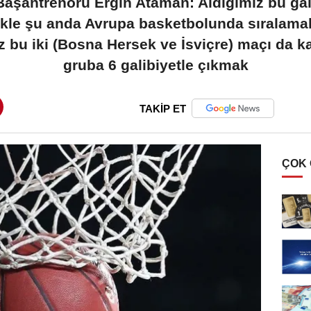
aşantrenörü Ergin Ataman: Aldığımız bu gal
likle şu anda Avrupa basketbolunda sıralama
z bu iki (Bosna Hersek ve İsviçre) maçı da kaz
gruba 6 galibiyetle çıkmak
TAKİP ET
ÇOK