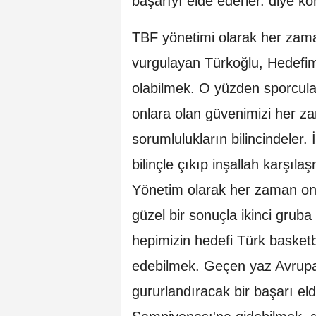
başarıyı elde ederler. diye ko
TBF yönetimi olarak her zaman
vurgulayan Türkoğlu, Hedefi
olabilmek. O yüzden sporcula
onlara olan güvenimizi her z
sorumlulukların bilincindeler.
bilinçle çıkıp inşallah karşıl
Yönetim olarak her zaman onla
güzel bir sonuçla ikinci gruba
hepimizin hedefi Türk basketb
edebilmek. Geçen yaz Avrupa
gururlandıracak bir başarı el