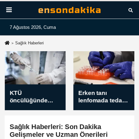
7 Ağustos 2026, Cuma
Sağlık Haberleri
Erken tanı
KTÜ
lenfomada tedavi
öncülüğünde
başarısını artırıyor
kolorektal kanser
tedavisi için yeni
bileşikler
Sağlık Haberleri
: Son Dakika
geliştirildi
Gelişmeler ve Uzman Önerileri