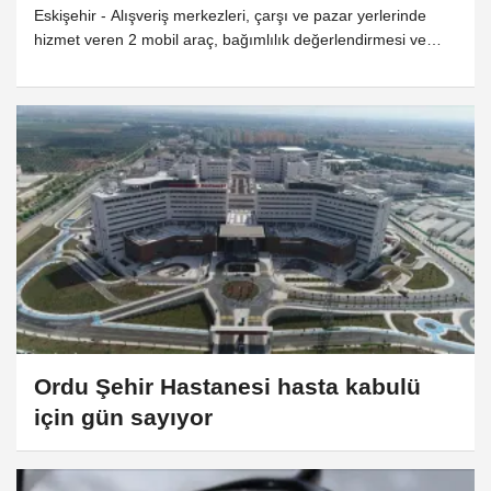
600 kişiye ulaştı
Eskişehir - Alışveriş merkezleri, çarşı ve pazar yerlerinde
hizmet veren 2 mobil araç, bağımlılık değerlendirmesi ve
karbonmonoksit testiyle vatandaşları ücretsiz tedavi sürecine
hazırlıyor - İl Sağlık Müdürü Doç. Dr. Yaşar Bildirici: - 2025'in
ilk yarısı ile 2026'nın ilk yarısını karşılaştırdığımızda ilk
başvurular yaklaşık yüzde 140 arttı
Ordu Şehir Hastanesi hasta kabulü
için gün sayıyor