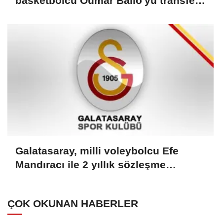
basketbolcu Oumar Ballo'yu transfer
etti
Galatasaray, milli voleybolcu Efe
Mandıracı ile 2 yıllık sözleşme
imzaladı
ÇOK OKUNAN HABERLER