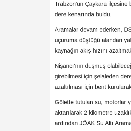
Trabzon'un Çaykara ilçesine 
dere kenarında buldu.
Aramalar devam ederken, DSİ v
uçuruma düştüğü alandan yak
kaynağın akış hızını azaltma
Nişancı'nın düşmüş olabileceği
girebilmesi için şelaleden de
azaltılması için bent kurulara
Gölette tutulan su, motorlar y
aktarılarak 2 kilometre uzaklı
ardından JÖAK Su Altı Arama 