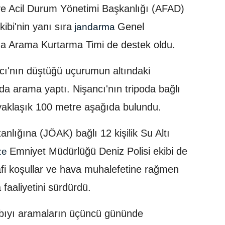
t ve Acil Durum Yönetimi Başkanlığı (AFAD)
ibi'nin yanı sıra
Genel
jandarma
a Arama Kurtarma Timi de destek oldu.
ncı'nın düştüğü uçurumun altındaki
a arama yaptı. Nişancı'nın tripoda bağlı
yaklaşık 100 metre aşağıda bulundu.
lığına (JÖAK) bağlı 12 kişilik Su Altı
Emniyet Müdürlüğü Deniz Polisi ekibi de
ze
afi koşullar ve hava muhalefetine rağmen
 faaliyetini sürdürdü.
kabıyı aramaların üçüncü gününde