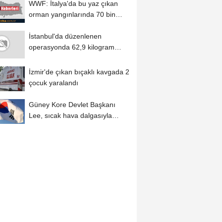
WWF: İtalya'da bu yaz çıkan
orman yangınlarında 70 bin
hektar alan...
İstanbul'da düzenlenen
operasyonda 62,9 kilogram
uyuşturucu ele geçirildi
İzmir'de çıkan bıçaklı kavgada 2
çocuk yaralandı
Güney Kore Devlet Başkanı
Lee, sıcak hava dalgasıyla
mücadelede...