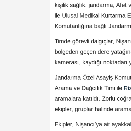
kişilik sağlık, jandarma, Afe
ile Ulusal Medikal Kurtarma Ek
Komutanlığına bağlı Jandarm
Timde görevli dalgıçlar, Nişa
bölgeden geçen dere yatağınd
kamerası, kaydığı noktadan 
Jandarma Özel Asayiş Komutan
Arama ve Dağcılık Timi ile
Ri
aramalara katıldı. Zorlu coğr
ekipler, gruplar halinde arama
Ekipler, Nişancı'ya ait ayak