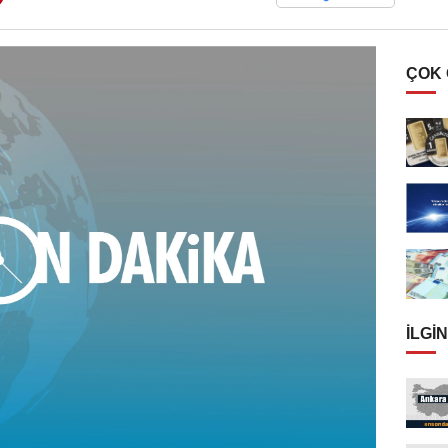
ÇOK
İLGIN