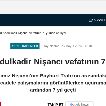
Video G
i Abdulkadir Nişancı vefatının 7. yılında anılıyor
Yayınlanma: 23 Mayıs 2026 - 11:10
YEREL HABERLER
lkadir Nişancı vefatının 7.
imiz Nişancı'nın Bayburt-Trabzon arasındak
ücadele çalışmalarını görüntülerken uçurum
ardından 7 yıl geçti
TAKİP ET