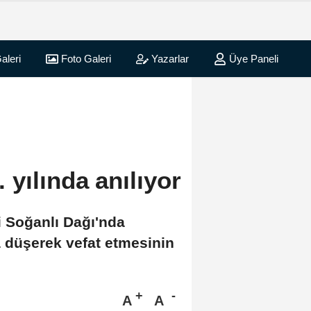
aleri
Foto Galeri
Yazarlar
Üye Paneli
 yılında anılıyor
i Soğanlı Dağı'nda
a düşerek vefat etmesinin
A
A