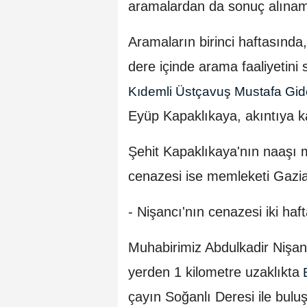
aramalardan da sonuç alınam
Aramaların birinci haftasında
dere içinde arama faaliyetini 
Kıdemli Üstçavuş Mustafa Gi
Eyüp Kapaklıkaya, akıntıya ka
Şehit Kapaklıkaya'nın naaşı
cenazesi ise memleketi Gazian
- Nişancı'nın cenazesi iki haf
Muhabirimiz Abdulkadir Nişan
yerden 1 kilometre uzaklıkta
B
çayın Soğanlı Deresi ile buluş