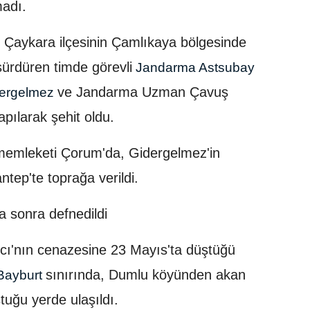
adı.
, Çaykara ilçesinin Çamlıkaya bölgesinde
sürdüren timde görevli
Jandarma Astsubay
ve Jandarma Uzman Çavuş
dergelmez
pılarak şehit oldu.
 memleketi Çorum'da, Gidergelmez'in
tep'te toprağa verildi.
ta sonra defnedildi
cı'nın cenazesine 23 Mayıs'ta düştüğü
sınırında, Dumlu köyünden akan
ayburt
tuğu yerde ulaşıldı.