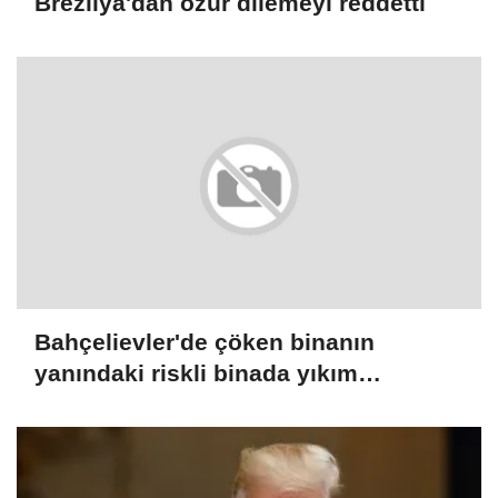
Brezilya'dan özür dilemeyi reddetti
Bahçelievler'de çöken binanın
yanındaki riskli binada yıkım
çalışmaları başladı