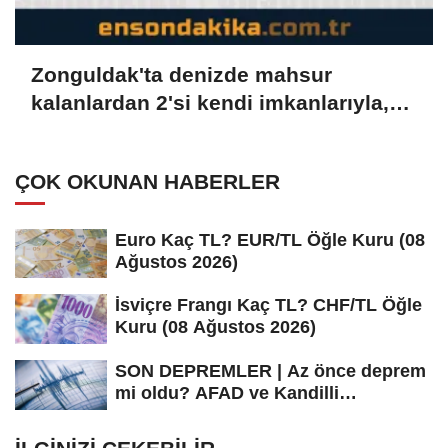
Zonguldak'ta denizde mahsur
kalanlardan 2'si kendi imkanlarıyla,
5'i ekiplerin yardımıyla kurtuldu
ÇOK OKUNAN HABERLER
Euro Kaç TL? EUR/TL Öğle Kuru (08
Ağustos 2026)
İsviçre Frangı Kaç TL? CHF/TL Öğle
Kuru (08 Ağustos 2026)
SON DEPREMLER | Az önce deprem
mi oldu? AFAD ve Kandilli
Rasathanesi...