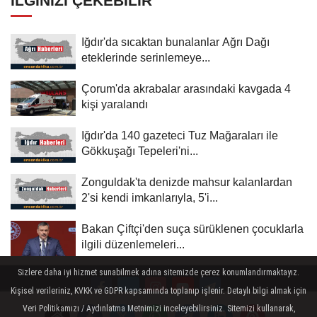
İLGINIZI ÇEKEBILIR
Iğdır'da sıcaktan bunalanlar Ağrı Dağı
eteklerinde serinlemeye...
Çorum'da akrabalar arasındaki kavgada 4
kişi yaralandı
Iğdır'da 140 gazeteci Tuz Mağaraları ile
Gökkuşağı Tepeleri'ni...
Zonguldak'ta denizde mahsur kalanlardan
2'si kendi imkanlarıyla, 5'i...
Bakan Çiftçi'den suça sürüklenen çocuklarla
ilgili düzenlemeleri...
Sizlere daha iyi hizmet sunabilmek adına sitemizde çerez konumlandırmaktayız.
Kişisel verileriniz, KVKK ve GDPR kapsamında toplanıp işlenir. Detaylı bilgi almak için
Veri Politikamızı / Aydınlatma Metnimizi inceleyebilirsiniz. Sitemizi kullanarak,