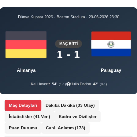
Dünya Kupası 2026 · Boston Stadium · 29-06-2026 23:30
MAÇ BİTTİ
1 - 1
Almanya
Paraguay
⚽
Kai Havertz
54'
Julio Enciso
42'
(1-1)
(0-1)
Maç Detayları
Dakika Dakika
(33 Olay)
İstatistikler
(41 Veri)
Kadro ve Dizilişler
Puan Durumu
Canlı Anlatım
(173)