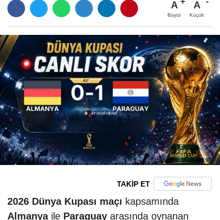
A
A
Büyüt
Küçült
TAKİP ET
2026 Dünya Kupası maçı
kapsamında
Almanya
ile
Paraguay
arasında oynanan