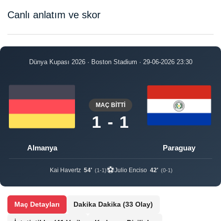
Canlı anlatım ve skor
Dünya Kupası 2026 · Boston Stadium · 29-06-2026 23:30
MAÇ BİTTİ
1 - 1
Almanya
Paraguay
⚽
Kai Havertz
54'
Julio Enciso
42'
(1-1)
(0-1)
Maç Detayları
Dakika Dakika
(33 Olay)