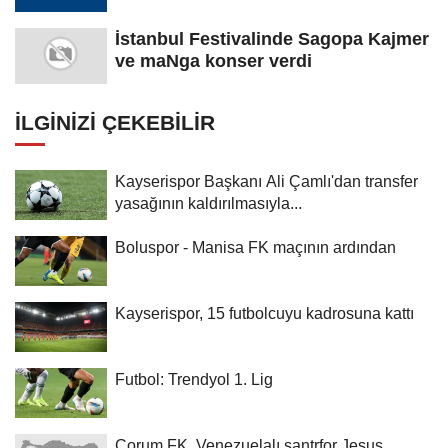
İstanbul Festivalinde Sagopa Kajmer
ve maNga konser verdi
İLGINIZI ÇEKEBILIR
Kayserispor Başkanı Ali Çamlı'dan transfer
yasağının kaldırılmasıyla...
Boluspor - Manisa FK maçının ardından
Kayserispor, 15 futbolcuyu kadrosuna kattı
Futbol: Trendyol 1. Lig
Çorum FK, Venezuelalı santrfor Jesus