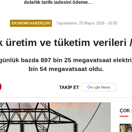
dolarlık tarife iadesini ödeme
sürecine gönderdi
Yayınlanma: 20 Mayıs 2026 - 10:05
EKONOMI HABERLERI
 üretim ve tüketim verileri
günlük bazda 897 bin 25 megavatsaat elektrik 
bin 54 megavatsaat oldu.
TAKİP ET
ÇOK