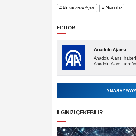
# Altının gram fiyatı
# Piyasalar
EDİTÖR
Anadolu Ajansı
Anadolu Ajansı haberl
Anadolu Ajansı tarafın
ANASAYFAYA 
İLGINIZI ÇEKEBILIR