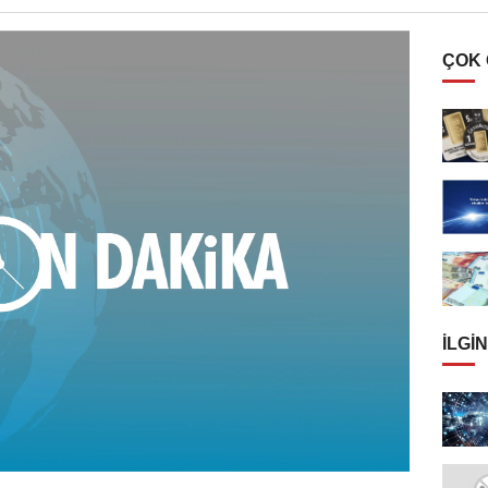
ÇOK
İLGIN