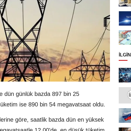
İLGIN
de dün günlük bazda 897 bin 25
, tüketim ise 890 bin 54 megavatsaat oldu.
ilerine göre, saatlik bazda dün en yüksek
megavatsaatle 12.00'de, en düşük tüketim