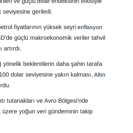
rileri ve güçlü
endeksinin etkisiyle
dolar
 seviyesine geriledi.
etrol fiyatlarının yüksek seyri
enflasyon
ABD'de güçlü makroekonomik veriler tahvil
 artırdı.
önelik beklentilerin daha şahin tarafa
100 dolar seviyesine yakın kalması,
Altın
urdu.
ntı tutanakları ve Avro Bölgesi'nde
k üzere yoğun veri gündeminin takip