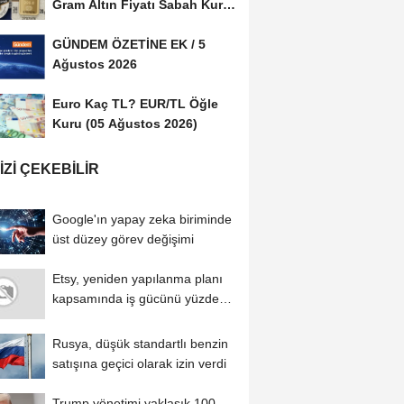
Gram Altın Fiyatı Sabah Kuru
(05 Ağustos...
GÜNDEM ÖZETİNE EK / 5
Ağustos 2026
Euro Kaç TL? EUR/TL Öğle
Kuru (05 Ağustos 2026)
IZI ÇEKEBILIR
Google'ın yapay zeka biriminde
üst düzey görev değişimi
Etsy, yeniden yapılanma planı
kapsamında iş gücünü yüzde
12 azaltacak...
Rusya, düşük standartlı benzin
satışına geçici olarak izin verdi
Trump yönetimi yaklaşık 100