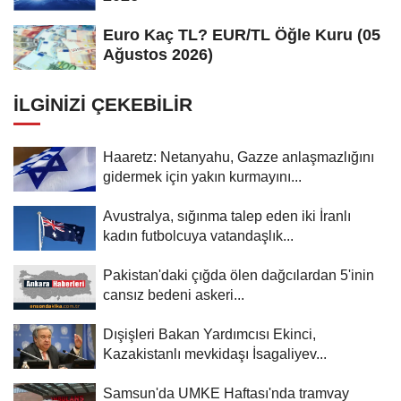
Euro Kaç TL? EUR/TL Öğle Kuru (05
Ağustos 2026)
İLGINIZI ÇEKEBILIR
Haaretz: Netanyahu, Gazze anlaşmazlığını
gidermek için yakın kurmayını...
Avustralya, sığınma talep eden iki İranlı
kadın futbolcuya vatandaşlık...
Pakistan'daki çığda ölen dağcılardan 5'inin
cansız bedeni askeri...
Dışişleri Bakan Yardımcısı Ekinci,
Kazakistanlı mevkidaşı İsagaliyev...
Samsun'da UMKE Haftası'nda tramvay