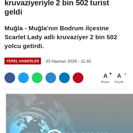
kruvaziyeriyle 2 bin 502 turist
geldi
Muğla - Muğla'nın Bodrum ilçesine
Scarlet Lady adlı kruvaziyer 2 bin 502
yolcu getirdi.
03 Haziran 2026 - 11:45
YEREL HABERLER
A
A
Büyüt
Küçült