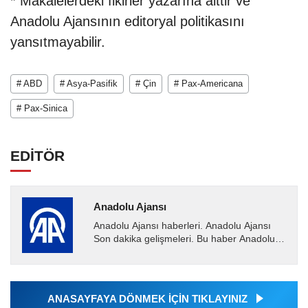
* Makalelerdeki fikirler yazarına aittir ve
Anadolu Ajansının editoryal politikasını
yansıtmayabilir.
# ABD
# Asya-Pasifik
# Çin
# Pax-Americana
# Pax-Sinica
EDİTÖR
Anadolu Ajansı
Anadolu Ajansı haberleri. Anadolu Ajansı
Son dakika gelişmeleri. Bu haber Anadolu
Ajansı tarafından servis edilmiştir. Anadolu
Ajansı tarafından...
ANASAYFAYA DÖNMEK İÇİN TIKLAYINIZ