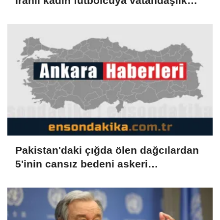
İranlı kadın futbolcuya vatandaşlık
verdi
Pakistan'daki çığda ölen dağcılardan
5'inin cansız bedeni askeri
helikopterle dağdan alındı