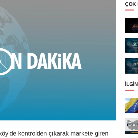
ÇOK
İLGIN
köy'de kontrolden çıkarak markete giren