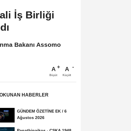
i İş Birliği
dı
vunma Bakanı Assomo
A
A
Büyüt
Küçült
 OKUNAN HABERLER
GÜNDEM ÖZETİNE EK / 6
Ağustos 2026
Panathinaikos - CSKA 1948