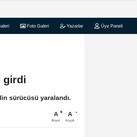
aleri
Foto Galeri
Yazarlar
Üye Paneli
 girdi
lin sürücüsü yaralandı.
A
A
Büyüt
Küçült