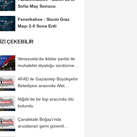
Sofia Maç Sonucu
Fenerbahce - Sturm Graz
Maçı 2-0 Sona Erdi
IZI ÇEKEBILIR
Venezuela'da iktidar partisi ile
muhalefet diyaloğu sürdürme
konusunda...
AFAD ile Gaziantep Büyükşehir
Belediyesi arasında Afet
Farkındalık...
Niğde'de bir kişi aracında ölü
bulundu
Çanakkale Boğazı'nda
arızalanan gemi güvenli
bölgeye demirletildi