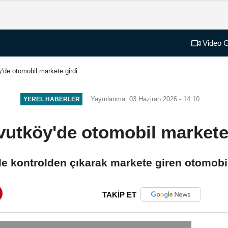
Video G
'de otomobil markete girdi
Yayınlanma: 03 Haziran 2026 - 14:10
YEREL HABERLER
utköy'de otomobil markete
de kontrolden çıkarak markete giren otomobi
TAKİP ET