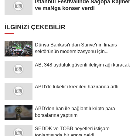
İstanbul Festivalinde Sagopa Kajmer
ve maNga konser verdi
İLGINIZI ÇEKEBILIR
Dünya Bankası'ndan Suriye'nin finans
sektörünün modernizasyonu için...
AB, 348 uyduluk güvenli iletişim ağı kuracak
ABD'de tüketici kredileri haziranda arttı
ABD'den İran ile bağlantılı kripto para
borsalarına yaptırım
SEDDK ve TOBB heyetleri istişare
toplantısında bir araya geldi