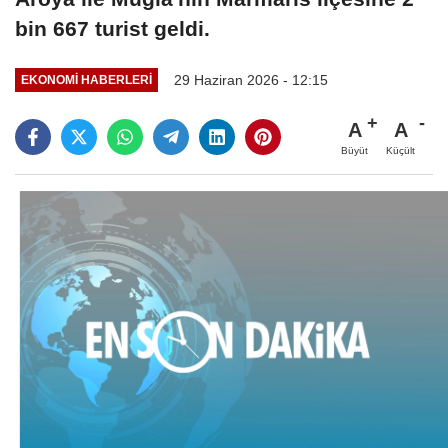
bin 667 turist geldi.
29 Haziran 2026 - 12:15
EKONOMI HABERLERI
A
A
Büyüt
Küçült