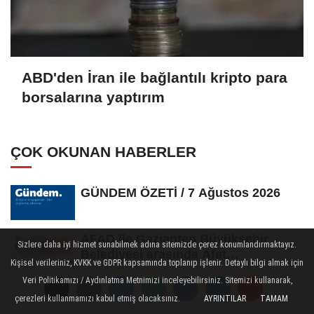
ABD'den İran ile bağlantılı kripto para
borsalarına yaptırım
ÇOK OKUNAN HABERLER
GÜNDEM ÖZETİ / 7 Ağustos 2026
AFAD ile Gaziantep Büyükşehir
Sizlere daha iyi hizmet sunabilmek adına sitemizde çerez konumlandırmaktayız.
Belediyesi arasında Afet
Kişisel verileriniz, KVKK ve GDPR kapsamında toplanıp işlenir. Detaylı bilgi almak için
Farkındalık...
Veri Politikamızı / Aydınlatma Metnimizi inceleyebilirsiniz. Sitemizi kullanarak,
İstanbul Festivalinde Sagopa Kajmer
çerezleri kullanmamızı kabul etmiş olacaksınız.
AYRINTILAR
TAMAM
ve maNga konser verdi