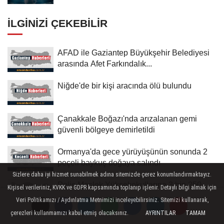
İLGINIZI ÇEKEBILIR
AFAD ile Gaziantep Büyükşehir Belediyesi
arasında Afet Farkındalık...
Niğde'de bir kişi aracında ölü bulundu
Çanakkale Boğazı'nda arızalanan gemi
güvenli bölgeye demirletildi
Ormanya'da gece yürüyüşünün sonunda 2
peçeli baykuş doğaya salındı
Sizlere daha iyi hizmet sunabilmek adına sitemizde çerez konumlandırmaktayız.
Polis Meslek Yüksekokullarına 3 bin 250
Kişisel verileriniz, KVKK ve GDPR kapsamında toplanıp işlenir. Detaylı bilgi almak için
öğrenci alınacak
Veri Politikamızı / Aydınlatma Metnimizi inceleyebilirsiniz. Sitemizi kullanarak,
çerezleri kullanmamızı kabul etmiş olacaksınız.
AYRINTILAR
TAMAM