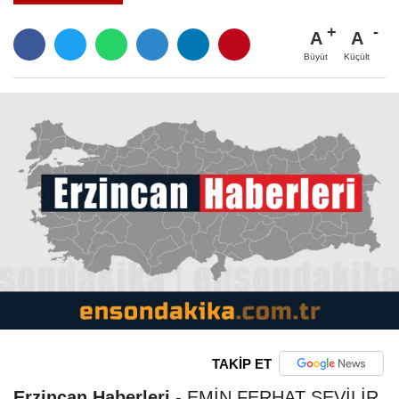
A
A
Büyüt
Küçült
TAKİP ET
Erzincan Haberleri
-
EMİN FERHAT SEVİLİR