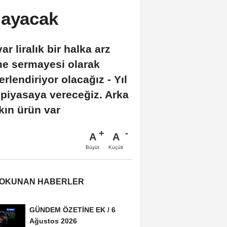
layacak
 liralık bir halka arz
tme sermayesi olarak
lendiriyor olacağız - Yıl
 piyasaya vereceğiz. Arka
akın ürün var
A
A
Büyüt
Küçült
 OKUNAN HABERLER
GÜNDEM ÖZETİNE EK / 6
Ağustos 2026