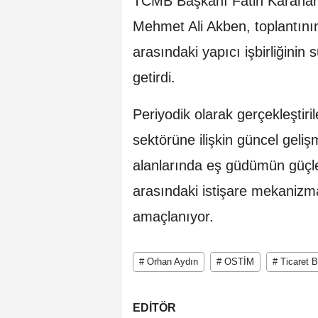
TCMB Başkanı Fatih Karahan
Mehmet Ali Akben, toplantının 
arasındaki yapıcı işbirliğini
getirdi.
Periyodik olarak gerçekleştiril
sektörüne ilişkin güncel geliş
alanlarında eş güdümün güçlen
arasındaki istişare mekanizma
amaçlanıyor.
# Orhan Aydın
# OSTİM
# Ticaret 
EDİTÖR