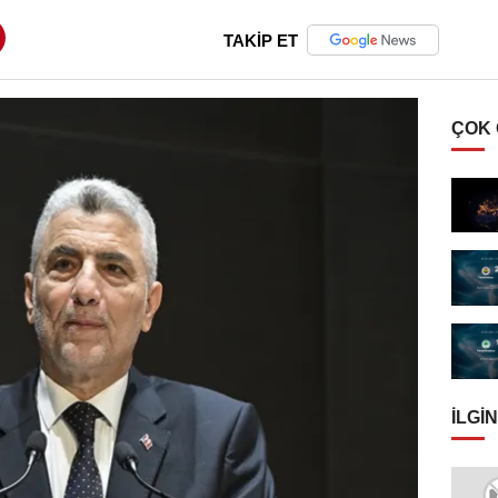
TAKİP ET
ÇOK
İLGIN