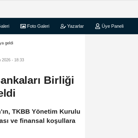
aleri
Foto Galeri
Yazarlar
Üye Paneli
ya geldi
 2026 - 18:33
nkaları Birliği
eldi
'ın, TKBB Yönetim Kurulu
ası ve finansal koşullara