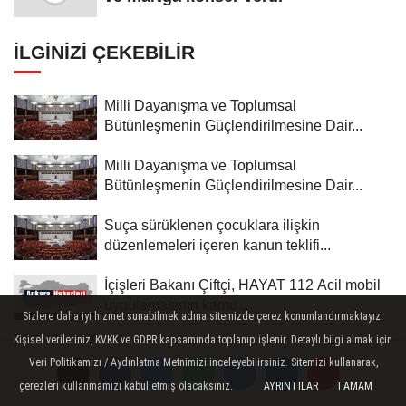
İLGINIZI ÇEKEBILIR
Milli Dayanışma ve Toplumsal
Bütünleşmenin Güçlendirilmesine Dair...
Milli Dayanışma ve Toplumsal
Bütünleşmenin Güçlendirilmesine Dair...
Suça sürüklenen çocuklara ilişkin
düzenlemeleri içeren kanun teklifi...
İçişleri Bakanı Çiftçi, HAYAT 112 Acil mobil
uygulamasının kamu...
Sizlere daha iyi hizmet sunabilmek adına sitemizde çerez konumlandırmaktayız.
Kişisel verileriniz, KVKK ve GDPR kapsamında toplanıp işlenir. Detaylı bilgi almak için
Milli Dayanışma ve Toplumsal
Veri Politikamızı / Aydınlatma Metnimizi inceleyebilirsiniz. Sitemizi kullanarak,
Bütünleşmenin Güçlendirilmesine Dair...
çerezleri kullanmamızı kabul etmiş olacaksınız.
AYRINTILAR
TAMAM