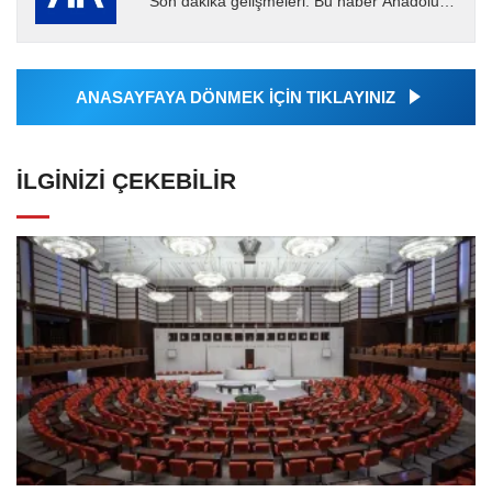
Son dakika gelişmeleri. Bu haber Anadolu
Ajansı tarafından servis edilmiştir. Anadolu
Ajansı tarafından...
ANASAYFAYA DÖNMEK İÇİN TIKLAYINIZ
İLGINIZI ÇEKEBILIR