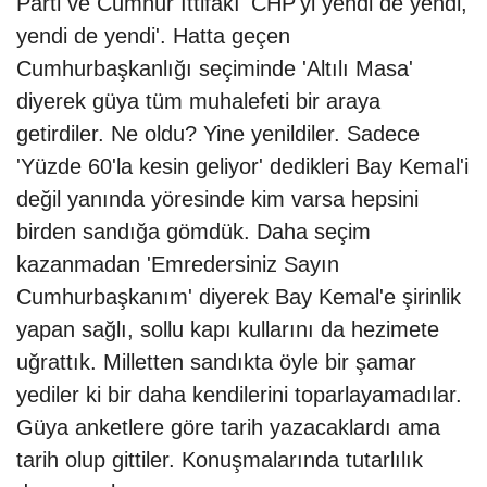
Parti ve Cumhur İttifakı 'CHP'yi yendi de yendi,
yendi de yendi'. Hatta geçen
Cumhurbaşkanlığı seçiminde 'Altılı Masa'
diyerek güya tüm muhalefeti bir araya
getirdiler. Ne oldu? Yine yenildiler. Sadece
'Yüzde 60'la kesin geliyor' dedikleri Bay Kemal'i
değil yanında yöresinde kim varsa hepsini
birden sandığa gömdük. Daha seçim
kazanmadan 'Emredersiniz Sayın
Cumhurbaşkanım' diyerek Bay Kemal'e şirinlik
yapan sağlı, sollu kapı kullarını da hezimete
uğrattık. Milletten sandıkta öyle bir şamar
yediler ki bir daha kendilerini toparlayamadılar.
Güya anketlere göre tarih yazacaklardı ama
tarih olup gittiler. Konuşmalarında tutarlılık