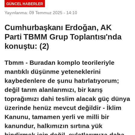
GÜNCEL HABERLER
Yayınlanma: 09 Temmuz 2025 - 14:10
Cumhurbaşkanı Erdoğan, AK
Parti TBMM Grup Toplantısı'nda
konuştu: (2)
Tbmm - Buradan komplo teorileriyle
mantıklı düşünme yeteneklerini
kaybedenlere de şunu hatırlatıyorum;
değil tarım alanlarımızı, bir karış
toprağımızı dahi teslim alacak güç dünya
üzerinde henüz mevcut değildir - İklim
Kanunu, tamamen yerli ve milli bir
kanundur, halkımızın sırtına yük
bindirmek için değil, evlatlarımıza daha