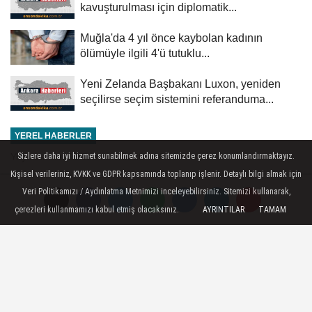
kavuşturulması için diplomatik...
Muğla'da 4 yıl önce kaybolan kadının
ölümüyle ilgili 4'ü tutuklu...
Yeni Zelanda Başbakanı Luxon, yeniden
seçilirse seçim sistemini referanduma...
YEREL HABERLER
Yayınlanma: 08 Temmuz 2026 - 16:03
Sizlere daha iyi hizmet sunabilmek adına sitemizde çerez konumlandırmaktayız.
Kişisel verileriniz, KVKK ve GDPR kapsamında toplanıp işlenir. Detaylı bilgi almak için
Tunceli'de engerek yılanının
Veri Politikamızı / Aydınlatma Metnimizi inceleyebilirsiniz. Sitemizi kullanarak,
ısırdığı kişi askeri helikopterle
çerezleri kullanmamızı kabul etmiş olacaksınız.
AYRINTILAR
TAMAM
hastaneye ulaştırıldı
Tunceli - Tunceli’de ormanlık alanda
engerek yılanı tarafından ısırılan kişi,