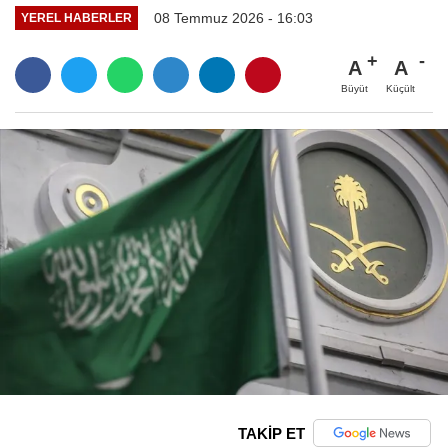
08 Temmuz 2026 - 16:03
YEREL HABERLER
A
A
Büyüt
Küçült
TAKİP ET