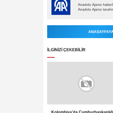
Anadolu Ajansı haberl
Anadolu Ajansı tarafın
ANASAYFAYA 
İLGINIZI ÇEKEBILIR
Kolombiya'da Cumhurbaşkanlığ