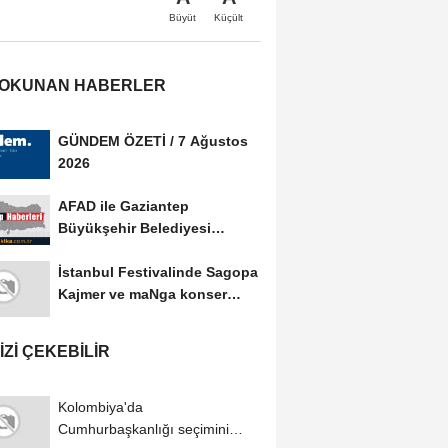
Büyüt
Küçült
 OKUNAN HABERLER
GÜNDEM ÖZETİ / 7 Ağustos
2026
AFAD ile Gaziantep
Büyükşehir Belediyesi
arasında Afet Farkındalık...
İstanbul Festivalinde Sagopa
Kajmer ve maNga konser
verdi
IZI ÇEKEBILIR
Kolombiya'da
Cumhurbaşkanlığı seçimini