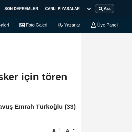
Ara
SON DEPREMLER
CANLI PIYASALAR
aleri
Foto Galeri
Yazarlar
Üye Paneli
sker için tören
Çavuş Emrah Türkoğlu (33)
A
A