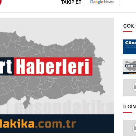
TAKİP ET
ÇOK
İLGIN