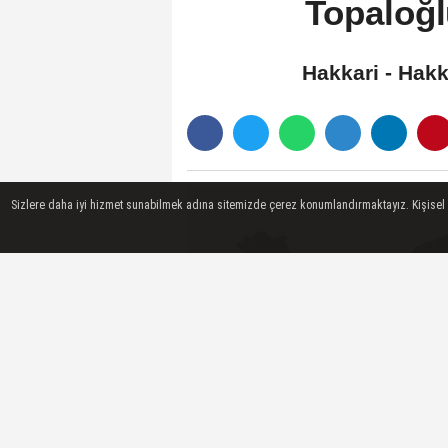
Topaloğl
Hakkari - Hakk
Sizlere daha iyi hizmet sunabilmek adına sitemizde çerez konumlandırmaktayız. Kişisel ver