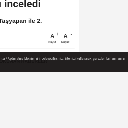
 inceledi
Taşyapan ile 2.
A
A
Büyüt
Küçült
ızı / Aydınlatma Metnimizi inceleyebilirsiniz. Sitemizi kullanarak, çerezleri kullanmamızı
 OKUNAN HABERLER
GÜNDEM ÖZETİ / 7 Ağustos
2026
AFAD ile Gaziantep
Büyükşehir Belediyesi
arasında Afet Farkındalık...
İstanbul Festivalinde Sagopa
Kajmer ve maNga konser
verdi