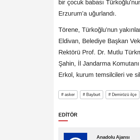
bir çocuk babası Türkoğlu'nu
Erzurum'a uğurlandı.
Törene, Türkoğlu'nun yakınlar
Eldivan, Belediye Başkan Veki
Rektörü Prof. Dr. Mutlu Türk
Şahin, İl Jandarma Komutanı
Erkol, kurum temsilcileri ve si
# asker
# Bayburt
# Demirözü ilçe
EDİTÖR
Anadolu Ajansı