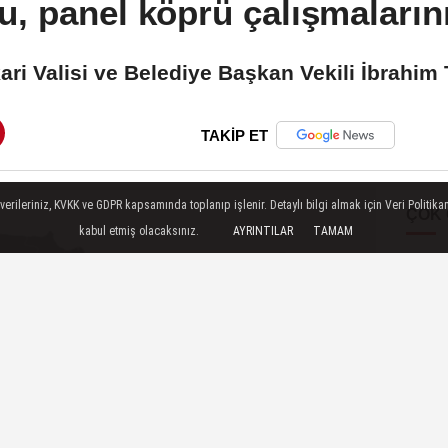
u, panel köprü çalışmalarını
ari Valisi ve Belediye Başkan Vekili İbrahim 
TAKİP ET
ileriniz, KVKK ve GDPR kapsamında toplanıp işlenir. Detaylı bilgi almak için Veri Politikam
ÇOK
kabul etmiş olacaksınız.
AYRINTILAR
TAMAM