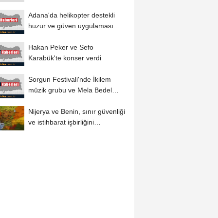
kazanan Abelardo de la
Espriella...
Adana'da helikopter destekli
huzur ve güven uygulaması
yapıldı
Hakan Peker ve Sefo
Karabük'te konser verdi
Sorgun Festivali'nde İkilem
müzik grubu ve Mela Bedel
sahne aldı
Nijerya ve Benin, sınır güvenliği
ve istihbarat işbirliğini
güçlendirecek