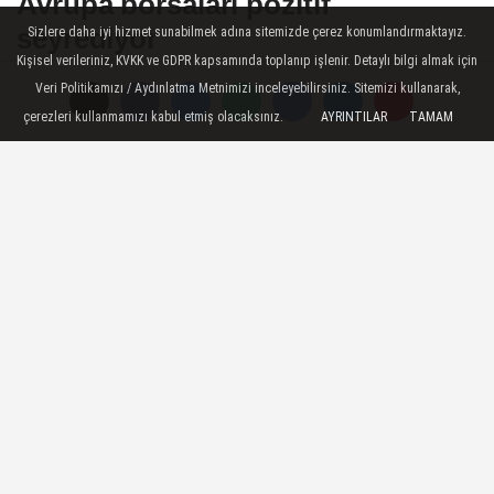
Avrupa borsaları pozitif
seyrediyor
Sizlere daha iyi hizmet sunabilmek adına sitemizde çerez konumlandırmaktayız.
Kişisel verileriniz, KVKK ve GDPR kapsamında toplanıp işlenir. Detaylı bilgi almak için
Veri Politikamızı / Aydınlatma Metnimizi inceleyebilirsiniz. Sitemizi kullanarak,
Ekonomi - Avrupa borsaları, ABD ile
çerezleri kullanmamızı kabul etmiş olacaksınız.
AYRINTILAR
TAMAM
İran'ın bugün Katar'ın başkenti Doha'da
görüşeceğine yönelik haber akışı ve
teknoloji hisselerinde görülen
yükselişlerle pozitif seyrediyor.
30 Haziran 2026 - 09:50
EKONOMI HABERLERI
A
A
Büyüt
Küçült