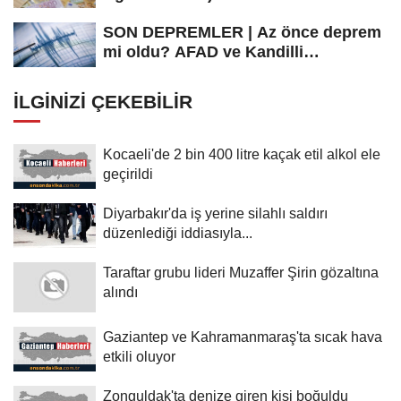
SON DEPREMLER | Az önce deprem
mi oldu? AFAD ve Kandilli
Rasathanesi...
İLGINIZI ÇEKEBILIR
Kocaeli'de 2 bin 400 litre kaçak etil alkol ele
geçirildi
Diyarbakır'da iş yerine silahlı saldırı
düzenlediği iddiasıyla...
Taraftar grubu lideri Muzaffer Şirin gözaltına
alındı
Gaziantep ve Kahramanmaraş'ta sıcak hava
etkili oluyor
Zonguldak'ta denize giren kişi boğuldu