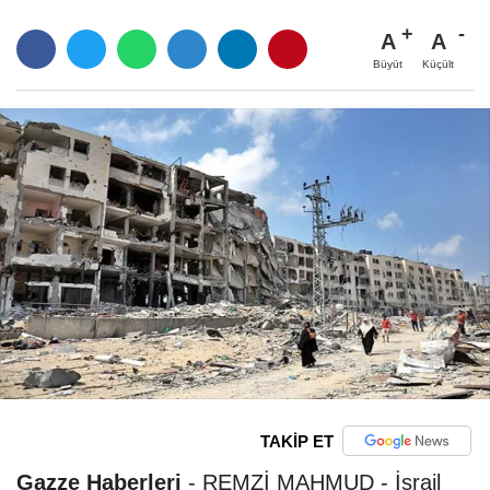
A
A
Büyüt
Küçült
TAKİP ET
Gazze Haberleri
-
REMZİ MAHMUD - İsrail