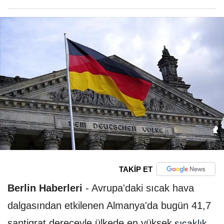
TAKİP ET
Berlin Haberleri
-
Avrupa'daki sıcak hava
dalgasından etkilenen Almanya'da bugün 41,7
santigrat dereceyle ülkede en yüksek
sıcaklık