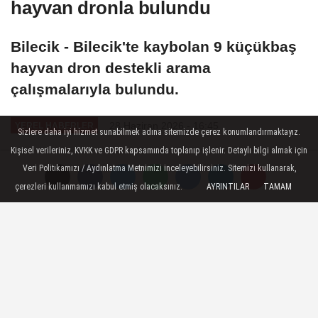
hayvan dronla bulundu
Bilecik - Bilecik'te kaybolan 9 küçükbaş
hayvan dron destekli arama
çalışmalarıyla bulundu.
28 Haziran 2026 - 16:45
YEREL HABERLER
Sizlere daha iyi hizmet sunabilmek adına sitemizde çerez konumlandırmaktayız.
Kişisel verileriniz, KVKK ve GDPR kapsamında toplanıp işlenir. Detaylı bilgi almak için
A
A
Veri Politikamızı / Aydınlatma Metnimizi inceleyebilirsiniz. Sitemizi kullanarak,
Büyüt
Küçült
çerezleri kullanmamızı kabul etmiş olacaksınız.
AYRINTILAR
TAMAM