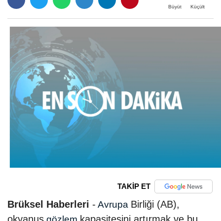
Büyüt
Küçült
TAKİP ET
Brüksel Haberleri
-
Birliği (AB),
Avrupa
okyanus
kapasitesini artırmak ve bu
gözlem