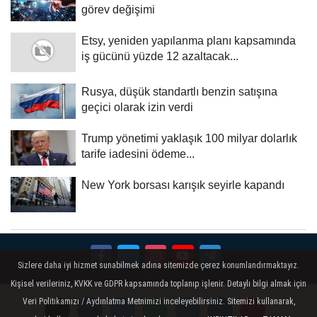
görev değişimi
Etsy, yeniden yapılanma planı kapsamında
iş gücünü yüzde 12 azaltacak...
Rusya, düşük standartlı benzin satışına
geçici olarak izin verdi
Trump yönetimi yaklaşık 100 milyar dolarlık
tarife iadesini ödeme...
New York borsası karışık seyirle kapandı
Sizlere daha iyi hizmet sunabilmek adına sitemizde çerez konumlandırmaktayız.
Kişisel verileriniz, KVKK ve GDPR kapsamında toplanıp işlenir. Detaylı bilgi almak için
Künye
İletişim
Çerez Politikası
Gizlilik İlkeleri
Veri Politikamızı / Aydınlatma Metnimizi inceleyebilirsiniz. Sitemizi kullanarak,