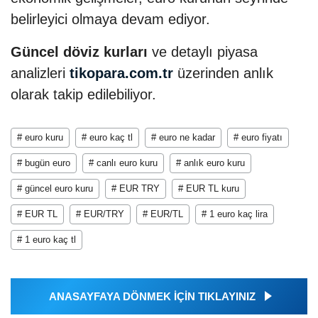
belirleyici olmaya devam ediyor.
Güncel döviz kurları
ve detaylı piyasa
analizleri
tikopara.com.tr
üzerinden anlık
olarak takip edilebiliyor.
# euro kuru
# euro kaç tl
# euro ne kadar
# euro fiyatı
# bugün euro
# canlı euro kuru
# anlık euro kuru
# güncel euro kuru
# EUR TRY
# EUR TL kuru
# EUR TL
# EUR/TRY
# EUR/TL
# 1 euro kaç lira
# 1 euro kaç tl
ANASAYFAYA DÖNMEK İÇİN TIKLAYINIZ