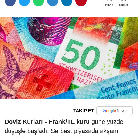
Büyüt
Küçült
TAKİP ET
Döviz Kurları -
Frank/TL kuru
güne yüzde
düşüşle başladı. Serbest piyasada akşam