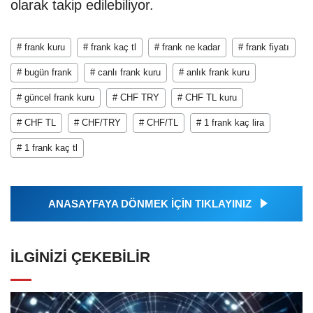
olarak takip edilebiliyor.
# frank kuru
# frank kaç tl
# frank ne kadar
# frank fiyatı
# bugün frank
# canlı frank kuru
# anlık frank kuru
# güncel frank kuru
# CHF TRY
# CHF TL kuru
# CHF TL
# CHF/TRY
# CHF/TL
# 1 frank kaç lira
# 1 frank kaç tl
ANASAYFAYA DÖNMEK İÇİN TIKLAYINIZ
İLGINIZI ÇEKEBILIR