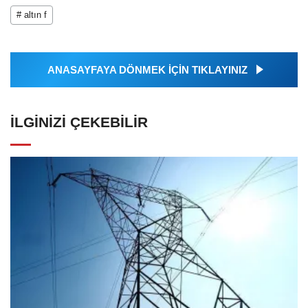
# altın f
ANASAYFAYA DÖNMEK İÇİN TIKLAYINIZ
İLGINIZI ÇEKEBILIR