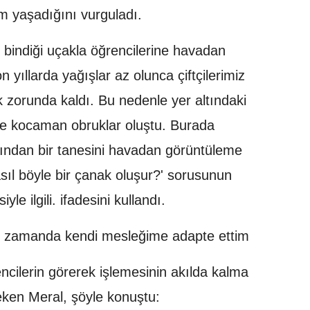
yim yaşadığını vurguladı.
bindiği uçakla öğrencilerine havadan
n yıllarda yağışlar az olunca çiftçilerimiz
k zorunda kaldı. Bu nedenle yer altındaki
ve kocaman obruklar oluştu. Burada
rından bir tanesini havadan görüntüleme
sıl böyle bir çanak oluşur?' sorusunun
le ilgili. ifadesini kullandı.
ğru zamanda kendi mesleğime adapte ettim
encilerin görerek işlemesinin akılda kalma
 çeken Meral, şöyle konuştu: