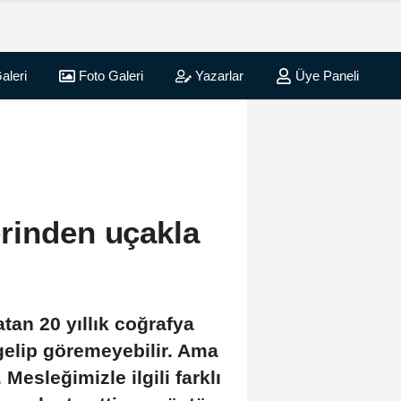
aleri
Foto Galeri
Yazarlar
Üye Paneli
rinden uçakla
an 20 yıllık coğrafya
gelip göremeyebilir. Ama
Mesleğimizle ilgili farklı