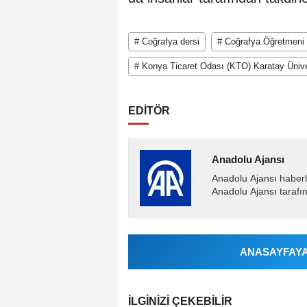
# Coğrafya dersi
# Coğrafya Öğretmeni
# Konya Ticaret Odası (KTO) Karatay Ünive
EDİTÖR
Anadolu Ajansı
Anadolu Ajansı haberl
Anadolu Ajansı tarafın
ANASAYFAYA 
İLGINIZI ÇEKEBILIR