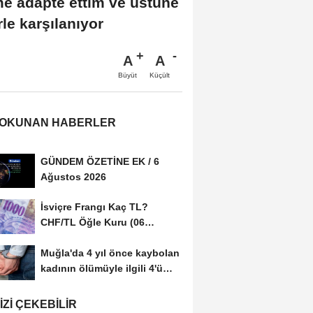
me adapte ettim ve üstüne
le karşılanıyor
A
A
Büyüt
Küçült
 OKUNAN HABERLER
GÜNDEM ÖZETİNE EK / 6
Ağustos 2026
İsviçre Frangı Kaç TL?
CHF/TL Öğle Kuru (06
Ağustos 2026)
Muğla'da 4 yıl önce kaybolan
kadının ölümüyle ilgili 4'ü
tutuklu...
IZI ÇEKEBILIR