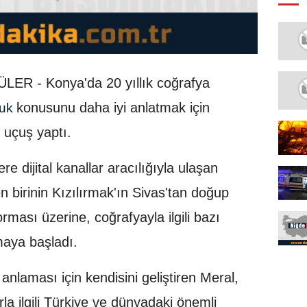
ER - Konya'da 20 yıllık coğrafya
konusunu daha iyi anlatmak için
ruk
 uçuş yaptı.
e dijital kanallar aracılığıyla ulaşan
n birinin Kızılırmak'ın Sivas'tan doğup
ması üzerine, coğrafyayla ilgili bazı
maya başladı.
 anlaması için kendisini geliştiren Meral,
la ilgili Türkiye ve dünyadaki önemli