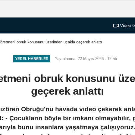
Video G
ğretmeni obruk konusunu üzerinden uçakla geçerek anlattı
Yayınlanma: 22 Mayıs 2026 - 12:55
YEREL HABERLER
etmeni obruk konusunu üze
geçerek anlattı
ızören Obruğu'nu havada video çekerek anlat
 - Çocukların böyle bir imkanı olmayabilir, 
larıyla bunu insanlara yaşatmaya çalışıyoruz. 