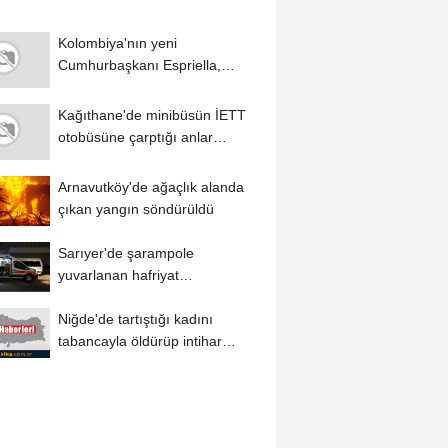
Kolombiya'nın yeni
Cumhurbaşkanı Espriella,
yoğun güvenlik önlemleri...
Kağıthane'de minibüsün İETT
otobüsüne çarptığı anlar
kamerada
Arnavutköy'de ağaçlık alanda
çıkan yangın söndürüldü
Sarıyer'de şarampole
yuvarlanan hafriyat
kamyonunun sürücüsü
Niğde'de tartıştığı kadını
yaralandı
tabancayla öldürüp intihar
girişiminde...