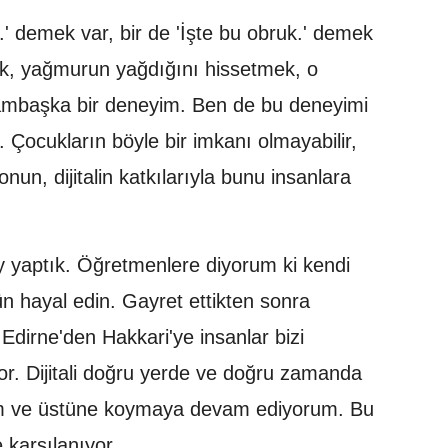
.' demek var, bir de 'İşte bu obruk.' demek
k, yağmurun yağdığını hissetmek, o
bambaşka bir deneyim. Ben de bu deneyimi
 Çocukların böyle bir imkanı olmayabilir,
nun, dijitalin katkılarıyla bunu insanlara
 şey yaptık. Öğretmenlere diyorum ki kendi
nün hayal edin. Gayret ettikten sonra
Edirne'den Hakkari'ye insanlar bizi
yor. Dijitali doğru yerde ve doğru zamanda
im ve üstüne koymaya devam ediyorum. Bu
e karşılanıyor.