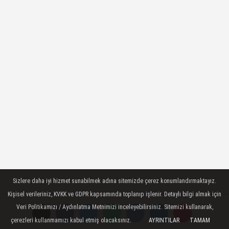
Sizlere daha iyi hizmet sunabilmek adına sitemizde çerez konumlandırmaktayız.
Kişisel verileriniz, KVKK ve GDPR kapsamında toplanıp işlenir. Detaylı bilgi almak için
Veri Politikamızı / Aydınlatma Metnimizi inceleyebilirsiniz. Sitemizi kullanarak,
çerezleri kullanmamızı kabul etmiş olacaksınız.
AYRINTILAR
TAMAM