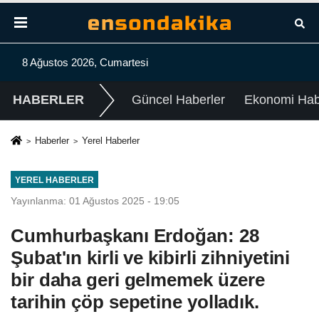
8 Ağustos 2026, Cumartesi
HABERLER
Güncel Haberler
Ekonomi Habe
Haberler
Yerel Haberler
YEREL HABERLER
Yayınlanma: 01 Ağustos 2025 - 19:05
Cumhurbaşkanı Erdoğan: 28
Şubat'ın kirli ve kibirli zihniyetini
bir daha geri gelmemek üzere
tarihin çöp sepetine yolladık.