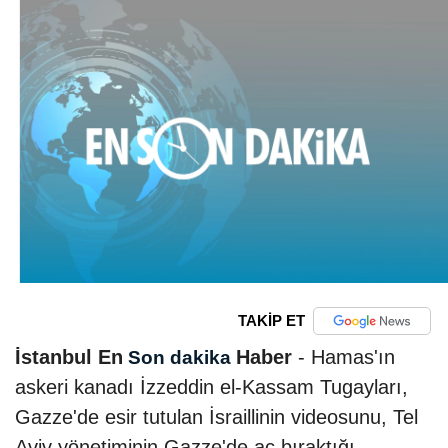
TAKİP ET
İstanbul En
Haber
- Hamas'ın
Son dakika
askeri kanadı İzzeddin el-Kassam Tugayları,
Gazze'de esir tutulan İsraillinin videosunu, Tel
Aviv yönetiminin Gazze'de aç bıraktığı