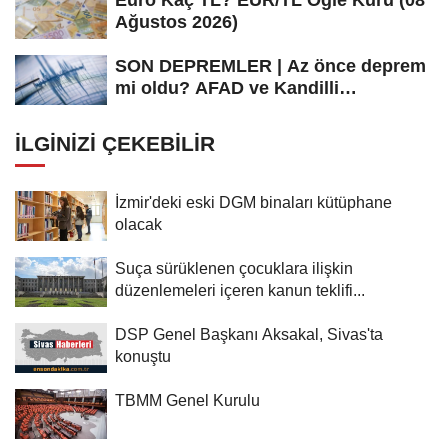
Euro Kaç TL? EUR/TL Öğle Kuru (08
Ağustos 2026)
SON DEPREMLER | Az önce deprem
mi oldu? AFAD ve Kandilli
Rasathanesi...
İLGINIZI ÇEKEBILIR
İzmir'deki eski DGM binaları kütüphane
olacak
Suça sürüklenen çocuklara ilişkin
düzenlemeleri içeren kanun teklifi...
DSP Genel Başkanı Aksakal, Sivas'ta
konuştu
TBMM Genel Kurulu