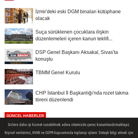
İzmir'deki eski DGM binaları kütüphane
olacak
Suça sürüklenen çocuklara ilişkin
düzenlemeleri içeren kanun teklifi...
DSP Genel Başkanı Aksakal, Sivas'ta
konuştu
TBMM Genel Kurulu
CHP İstanbul İl Başkanlığı'nda rozet takma
töreni düzenlendi
GÜNCEL HABERLER
Yayınlanma: 06 Temmuz 2026 - 23:33
Sizlere daha iyi hizmet sunabilmek adına sitemizde çerez konumlandırmaktayız.
Kişisel verileriniz, KVKK ve GDPR kapsamında toplanıp işlenir. Detaylı bilgi almak için