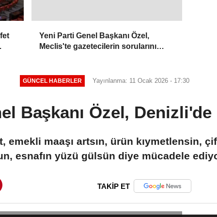
fet
Yeni Parti Genel Başkanı Özel,
Meclis'te gazetecilerin sorularını
yanıtladı:
Yayınlanma: 11 Ocak 2026 - 17:30
GÜNCEL HABERLER
l Başkanı Özel, Denizli'de
t, emekli maaşı artsın, ürün kıymetlensin, çif
un, esnafın yüzü gülsün diye mücadele ediy
TAKİP ET