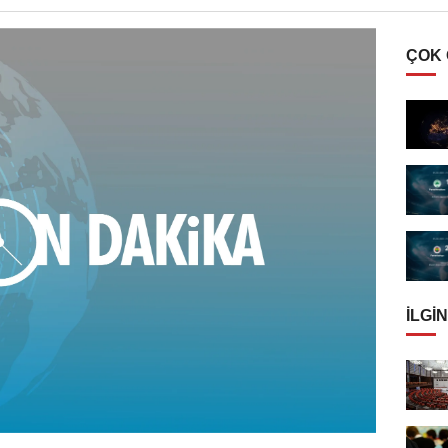
ÇOK
İLGIN