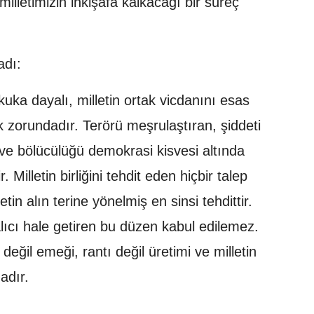
lletimizin inkişafa kalkacağı bir süreç
adı:
uka dayalı, milletin ortak vicdanını esas
ak zorundadır. Terörü meşrulaştıran, şiddeti
n ve bölücülüğü demokrasi kisvesi altında
 Milletin birliğini tehdit eden hiçbir talep
letin alın terine yönelmiş en sinsi tehdittir.
alıcı hale getiren bu düzen kabul edilemez.
ğil emeği, rantı değil üretimi ve milletin
adır.