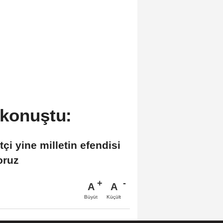
 konuştu:
tçi yine milletin efendisi
oruz
A
A
Büyüt
Küçült