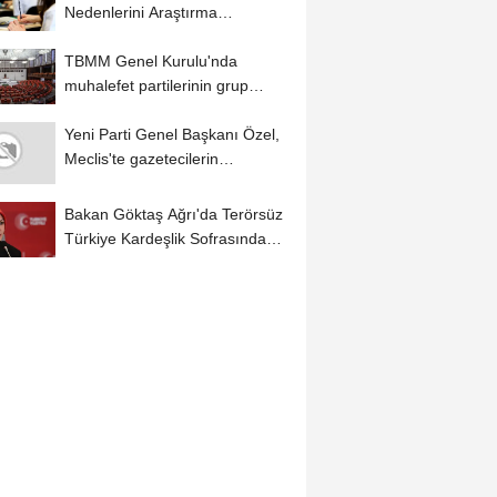
Nedenlerini Araştırma
Komisyonu, raporunda...
TBMM Genel Kurulu'nda
muhalefet partilerinin grup
önerileri kabul edilmedi
Yeni Parti Genel Başkanı Özel,
Meclis'te gazetecilerin
sorularını...
Bakan Göktaş Ağrı'da Terörsüz
Türkiye Kardeşlik Sofrasında
konuştu