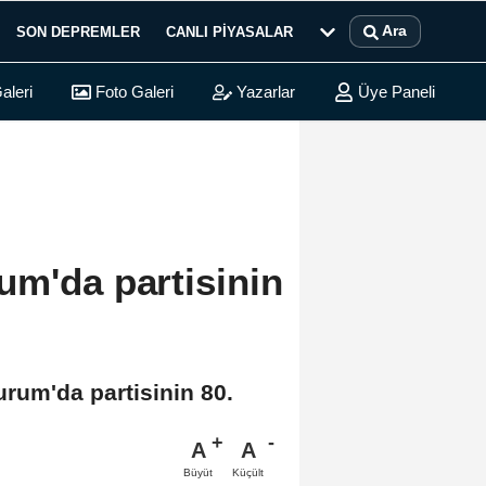
Ara
SON DEPREMLER
CANLI PIYASALAR
aleri
Foto Galeri
Yazarlar
Üye Paneli
um'da partisinin
rum'da partisinin 80.
A
A
Büyüt
Küçült