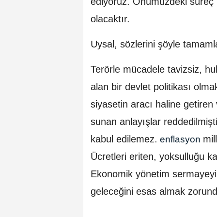
ediyoruz. Önümüzdeki süreç mi
olacaktır.
Uysal, sözlerini şöyle tamaml
Terörle mücadele tavizsiz, huk
alan bir devlet politikası olm
siyasetin aracı haline getire
sunan anlayışlar reddedilmiştir.
kabul edilemez.
mil
enflasyon
Ücretleri eriten, yoksulluğu k
Ekonomik yönetim sermayeyi de
geleceğini esas almak zorund