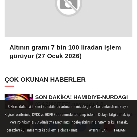
Altının gramı 7 bin 100 liradan işlem
görüyor (27 Ocak 2026)
ÇOK OKUNAN HABERLER
SON DAKİKA! HAMIDIYE-NURDAGI
(GAZIANTEP) merkezli 4.6
Sizlere daha iyi hizmet sunabilmek adına sitemizde çerez konumlandırmaktayız.
büyüklüğünde...
Kişisel verileriniz, KVKK ve GDPR kapsamında toplanıp işlenir. Detaylı bilgi almak için
GÜNDEM ÖZETİ / 9 Ağustos 2026
Veri Politikamızı / Aydınlatma Metnimizi inceleyebilirsiniz. Sitemizi kullanarak,
çerezleri kullanmamızı kabul etmiş olacaksınız.
AYRINTILAR
TAMAM