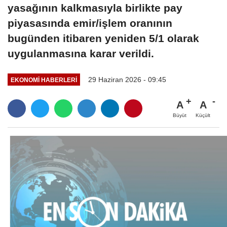
yasağının kalkmasıyla birlikte pay
piyasasında emir/işlem oranının
bugünden itibaren yeniden 5/1 olarak
uygulanmasına karar verildi.
29 Haziran 2026 - 09:45
EKONOMI HABERLERI
A
A
Büyüt
Küçült