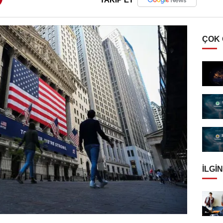
ÇOK
İLGIN