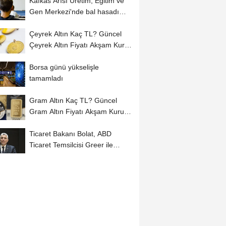
Kafkas Arısı Üretim, Eğitim ve
Gen Merkezi'nde bal hasadı
başladı
Çeyrek Altın Kaç TL? Güncel
Çeyrek Altın Fiyatı Akşam Kuru
(06...
Borsa günü yükselişle
tamamladı
Gram Altın Kaç TL? Güncel
Gram Altın Fiyatı Akşam Kuru
(06 Ağustos...
Ticaret Bakanı Bolat, ABD
Ticaret Temsilcisi Greer ile
çevrim içi görüştü: