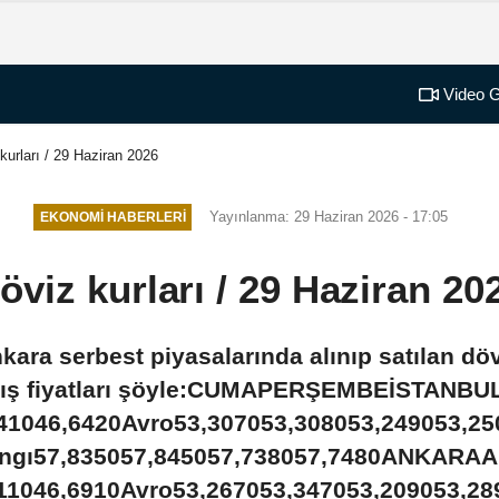
Video G
kurları / 29 Haziran 2026
Yayınlanma: 29 Haziran 2026 - 17:05
EKONOMI HABERLERI
öviz kurları / 29 Haziran 20
kara serbest piyasalarında alınıp satılan dö
atış fiyatları şöyle:CUMAPERŞEMBEİSTANBU
641046,6420Avro53,307053,308053,249053,250
angı57,835057,845057,738057,7480ANKARA
611046,6910Avro53,267053,347053,209053,289