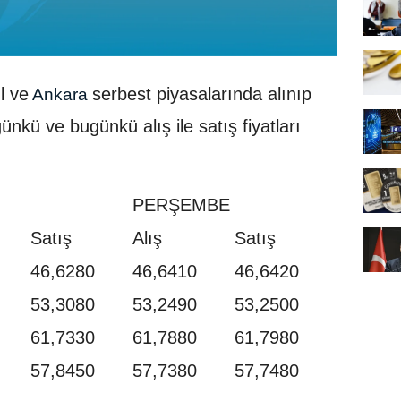
l ve
serbest piyasalarında alınıp
Ankara
ünkü ve bugünkü alış ile satış fiyatları
PERŞEMBE
Satış
Alış
Satış
46,6280
46,6410
46,6420
53,3080
53,2490
53,2500
61,7330
61,7880
61,7980
57,8450
57,7380
57,7480