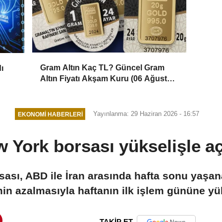
Gram Altın Kaç TL? Güncel Gram
ı
Altın Fiyatı Akşam Kuru (06 Ağustos
2026)
Yayınlanma: 29 Haziran 2026 - 16:57
EKONOMI HABERLERI
 York borsası yükselişle aç
sı, ABD ile İran arasında hafta sonu yaşana
min azalmasıyla haftanın ilk işlem gününe yük
TAKİP ET