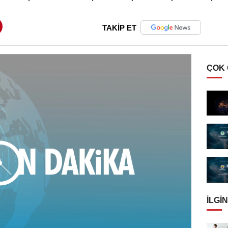
TAKİP ET
ÇOK
İLGIN