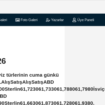
aleri
Foto Galeri
Yazarlar
Üye Paneli
26
viz türlerinin cuma günkü
LAlışSatışAlışSatışABD
0Sterlin61,723061,733061,788061,7980İsviç
ABD
0Sterlin61,663061,873061,728061,9380.