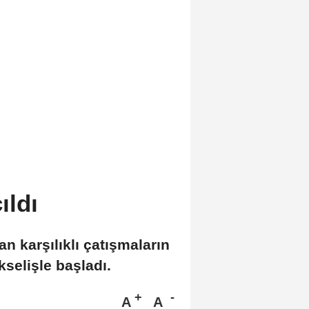
ıldı
n karşılıklı çatışmaların
selişle başladı.
A
A