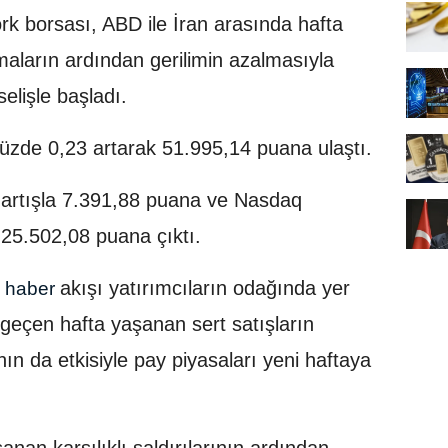
k borsası, ABD ile İran arasında hafta
maların ardından gerilimin azalmasıyla
elişle başladı.
üzde 0,23 artarak 51.995,14 puana ulaştı.
artışla 7.391,88 puana ve Nasdaq
25.502,08 puana çıktı.
akışı yatırımcıların odağında yer
haber
e geçen hafta yaşanan sert satışların
n da etkisiyle pay piyasaları yeni haftaya