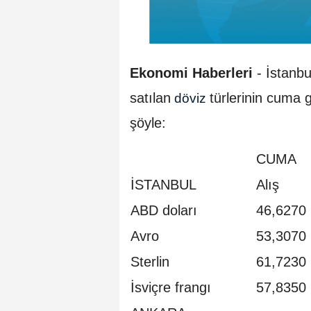
Ekonomi Haberleri
-
İstanbu
satılan
türlerinin cuma g
döviz
şöyle:
CUMA
İSTANBUL
Alış
ABD doları
46,6270
Avro
53,3070
Sterlin
61,7230
İsviçre frangı
57,8350