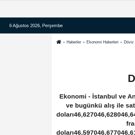
6 Ağustos 2026, Perşembe
Haberler
Ekonomi Haberleri
Döviz 
D
Ekonomi - İstanbul ve An
ve bugünkü alış ile s
doları46,627046,628046,
fr
doları46,597046,677046,