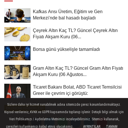
Kafkas Arısı Üretim, Eğitim ve Gen
Merkezi'nde bal hasadı başladı
Çeyrek Altın Kaç TL? Güncel Çeyrek Altın
Fiyatı Akşam Kuru (06...
Borsa günü yükselişle tamamladı
Gram Altın Kaç TL? Güncel Gram Altın Fiyatı
Akşam Kuru (06 Ağustos...
Ticaret Bakanı Bolat, ABD Ticaret Temsilcisi
Greer ile çevrim içi görüştü:
Sizlere daha iyi hizmet sunabilmek adına sitemizde çerez konumlandırmaktayız.
EKONOMI HABERLERI
Kişisel verileriniz, KVKK ve GDPR kapsamında toplanıp işlenir. Detaylı bilgi almak için
Yayınlanma: 23 Mayıs 2026 - 00:30
Veri Politikamızı / Aydınlatma Metnimizi inceleyebilirsiniz. Sitemizi kullanarak,
çerezleri kullanmamızı kabul etmiş olacaksınız.
AYRINTILAR
TAMAM