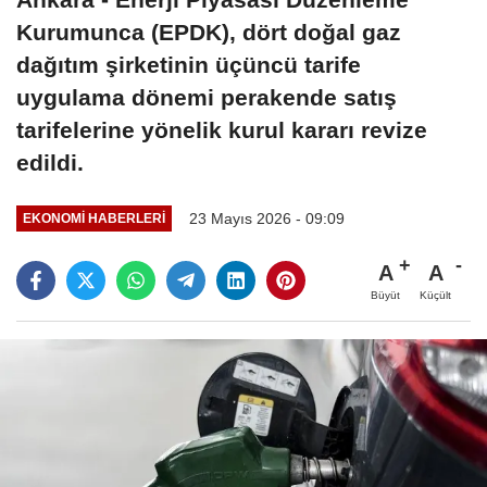
Kurumunca (EPDK), dört doğal gaz
dağıtım şirketinin üçüncü tarife
uygulama dönemi perakende satış
tarifelerine yönelik kurul kararı revize
edildi.
23 Mayıs 2026 - 09:09
EKONOMI HABERLERI
A
A
Büyüt
Küçült