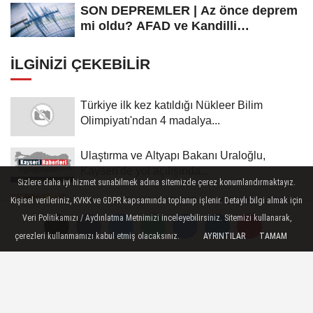
SON DEPREMLER | Az önce deprem
mi oldu? AFAD ve Kandilli
Rasathanesi...
İLGINIZI ÇEKEBILIR
Türkiye ilk kez katıldığı Nükleer Bilim
Olimpiyatı'ndan 4 madalya...
Ulaştırma ve Altyapı Bakanı Uraloğlu,
Kayseri'de yol açılışında...
Sizlere daha iyi hizmet sunabilmek adına sitemizde çerez konumlandırmaktayız.
Çeyrek Altın Kaç TL? Güncel Çeyrek Altın
Kişisel verileriniz, KVKK ve GDPR kapsamında toplanıp işlenir. Detaylı bilgi almak için
Fiyatı Akşam Kuru (08...
Veri Politikamızı / Aydınlatma Metnimizi inceleyebilirsiniz. Sitemizi kullanarak,
çerezleri kullanmamızı kabul etmiş olacaksınız.
AYRINTILAR
TAMAM
Gram Altın Kaç TL? Güncel Gram Altın Fiyatı
Akşam Kuru (08 Ağustos...
İsviçre Frangı Kaç TL? CHF/TL Akşam Kuru
(08 Ağustos 2026)