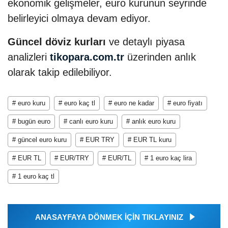
ekonomik gelişmeler, euro kurunun seyrinde
belirleyici olmaya devam ediyor.
Güncel döviz kurları
ve detaylı piyasa
analizleri
tikopara.com.tr
üzerinden anlık
olarak takip edilebiliyor.
# euro kuru
# euro kaç tl
# euro ne kadar
# euro fiyatı
# bugün euro
# canlı euro kuru
# anlık euro kuru
# güncel euro kuru
# EUR TRY
# EUR TL kuru
# EUR TL
# EUR/TRY
# EUR/TL
# 1 euro kaç lira
# 1 euro kaç tl
ANASAYFAYA DÖNMEK İÇİN TIKLAYINIZ