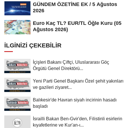
GÜNDEM ÖZETİNE EK / 5 Ağustos
2026
Euro Kaç TL? EUR/TL Öğle Kuru (05
Ağustos 2026)
İLGINIZI ÇEKEBILIR
İçişleri Bakanı Çiftçi, Uluslararası Göç
Örgütü Genel Direktörü...
Yeni Parti Genel Başkanı Özel şehit yakınları
ve gazileri ziyaret...
Balıkesir'de Havran siyah incirinin hasadı
başladı
İsrailli Bakan Ben-Gvir'den, Filistinli esirlerin
kıyafetlerine ve Kur'an-ı...