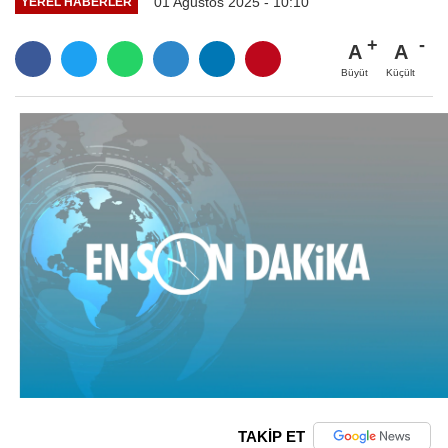
01 Ağustos 2025 - 10:10
YEREL HABERLER
A
A
Büyüt
Küçült
TAKİP ET