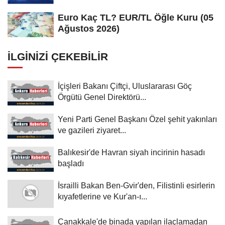
Euro Kaç TL? EUR/TL Öğle Kuru (05
Ağustos 2026)
İLGINIZI ÇEKEBILIR
İçişleri Bakanı Çiftçi, Uluslararası Göç
Örgütü Genel Direktörü...
Yeni Parti Genel Başkanı Özel şehit yakınları
ve gazileri ziyaret...
Balıkesir'de Havran siyah incirinin hasadı
başladı
İsrailli Bakan Ben-Gvir'den, Filistinli esirlerin
kıyafetlerine ve Kur'an-ı...
Çanakkale'de binada yapılan ilaçlamadan