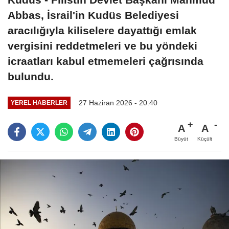
Abbas, İsrail'in Kudüs Belediyesi
aracılığıyla kiliselere dayattığı emlak
vergisini reddetmeleri ve bu yöndeki
icraatları kabul etmemeleri çağrısında
bulundu.
27 Haziran 2026 - 20:40
YEREL HABERLER
A
A
Büyüt
Küçült