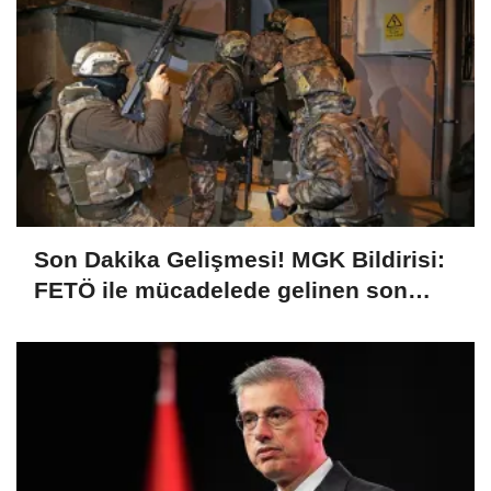
Son Dakika Gelişmesi! MGK Bildirisi:
FETÖ ile mücadelede gelinen son
durum değerlendirilmiş, ihanet
şebekesinin tamamen bertaraf
edilmesine matuf tedbirlerin
hassasiyetle sürdürüleceği
kaydedilmiştir