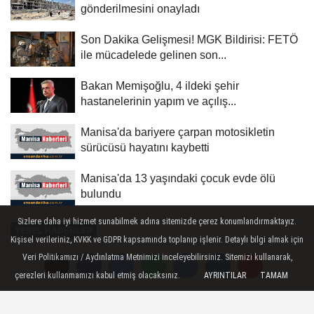
gönderilmesini onayladı
Son Dakika Gelişmesi! MGK Bildirisi: FETÖ
ile mücadelede gelinen son...
Bakan Memişoğlu, 4 ildeki şehir
hastanelerinin yapım ve açılış...
Manisa'da bariyere çarpan motosikletin
sürücüsü hayatını kaybetti
Manisa'da 13 yaşındaki çocuk evde ölü
bulundu
Sizlere daha iyi hizmet sunabilmek adına sitemizde çerez konumlandırmaktayız.
YEREL HABERLER
Kişisel verileriniz, KVKK ve GDPR kapsamında toplanıp işlenir. Detaylı bilgi almak için
Yayınlanma: 27 Haziran 2026 - 20:36
Veri Politikamızı / Aydınlatma Metnimizi inceleyebilirsiniz. Sitemizi kullanarak,
Güncelleme: 27 Haziran 2026 - 21:45
çerezleri kullanmamızı kabul etmiş olacaksınız.
AYRINTILAR
TAMAM
Bakan Bolat'tan AK Parti'nin 33.