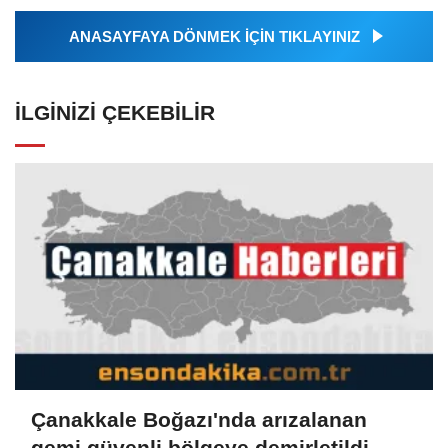
ANASAYFAYA DÖNMEK İÇİN TIKLAYINIZ
İLGINIZI ÇEKEBILIR
Çanakkale Boğazı'nda arızalanan
gemi güvenli bölgeye demirletildi