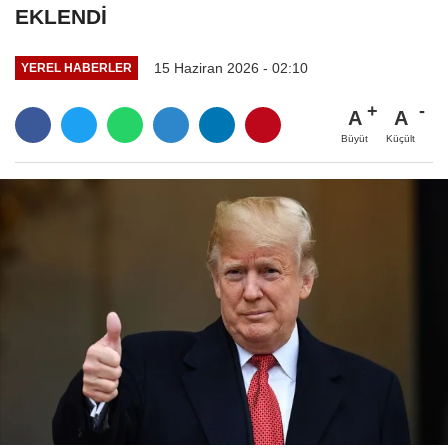
EKLENDİ
15 Haziran 2026 - 02:10
YEREL HABERLER
A
A
Büyüt
Küçült