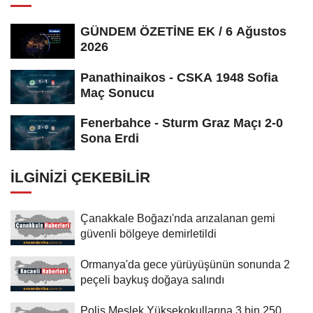
GÜNDEM ÖZETİNE EK / 6 Ağustos
2026
Panathinaikos - CSKA 1948 Sofia
Maç Sonucu
Fenerbahce - Sturm Graz Maçı 2-0
Sona Erdi
İLGINIZI ÇEKEBILIR
Çanakkale Boğazı'nda arızalanan gemi
güvenli bölgeye demirletildi
Ormanya'da gece yürüyüşünün sonunda 2
peçeli baykuş doğaya salındı
Polis Meslek Yüksekokullarına 3 bin 250