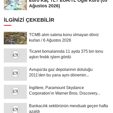
Euro Kaç TL? EUR/TL Öğle Kuru (05
Ağustos 2026)
İLGINIZI ÇEKEBILIR
TCMB alım satıma konu olmayan döviz
kurları / 6 Ağustos 2026
Ticaret borsalarında 11 ayda 375 bin tonu
aşkın fındık işlem gördü
Avrupa'da gaz depolarının doluluğu
2011'den bu yana aynı dönemin...
İngiltere, Paramount Skydance
Corporation'ın Warner Bros. Discovery...
Bankacılık sektörünün mevduatı geçen hafta
azaldı