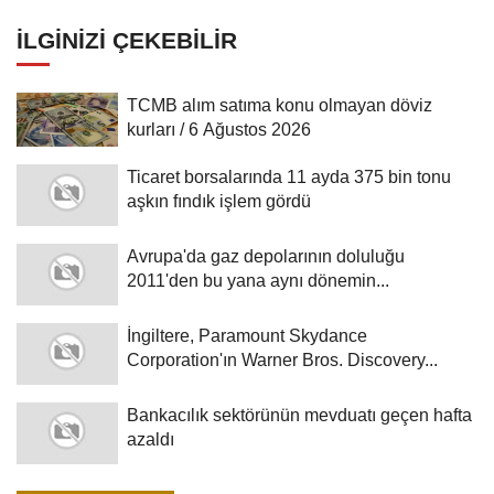
İLGINIZI ÇEKEBILIR
TCMB alım satıma konu olmayan döviz
kurları / 6 Ağustos 2026
Ticaret borsalarında 11 ayda 375 bin tonu
aşkın fındık işlem gördü
Avrupa'da gaz depolarının doluluğu
2011'den bu yana aynı dönemin...
İngiltere, Paramount Skydance
Corporation'ın Warner Bros. Discovery...
Bankacılık sektörünün mevduatı geçen hafta
azaldı