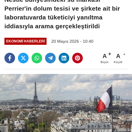
Perrier'in dolum tesisi ve şirkete ait bir
laboratuvarda tüketiciyi yanıltma
iddiasıyla arama gerçekleştirildi
20 Mayıs 2026 - 10:40
EKONOMI HABERLERI
A
A
Büyüt
Küçült