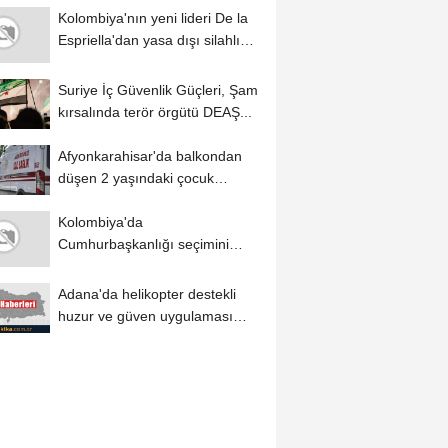
Kolombiya'nın yeni lideri De la
Espriella'dan yasa dışı silahlı
gruplarla...
Suriye İç Güvenlik Güçleri, Şam
kırsalında terör örgütü DEAŞ...
Afyonkarahisar'da balkondan
düşen 2 yaşındaki çocuk
yaralandı
Kolombiya'da
Cumhurbaşkanlığı seçimini
kazanan Abelardo de la
Espriella...
Adana'da helikopter destekli
huzur ve güven uygulaması
yapıldı