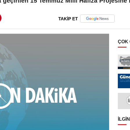
geçirilen 15 Temmuz Milli Hafıza Projesine 
TAKİP ET
ÇOK
İLGIN