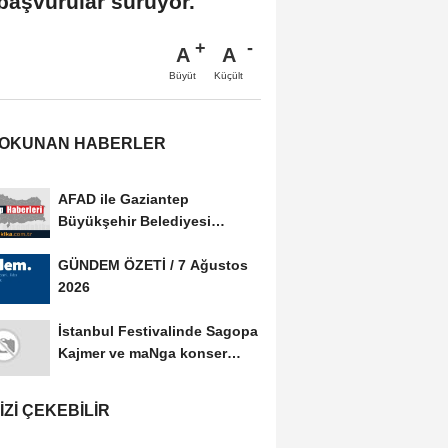
başvurular sürüyor.
A
A
Büyüt
Küçült
 OKUNAN HABERLER
AFAD ile Gaziantep
Büyükşehir Belediyesi
arasında Afet Farkındalık...
GÜNDEM ÖZETİ / 7 Ağustos
2026
İstanbul Festivalinde Sagopa
Kajmer ve maNga konser
verdi
IZI ÇEKEBILIR