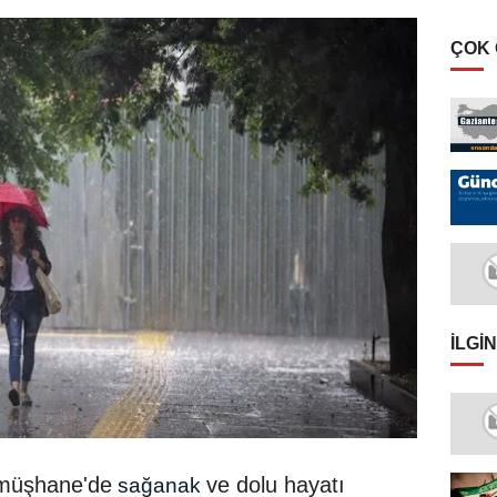
ÇOK
İLGIN
müşhane'de
ve dolu hayatı
sağanak