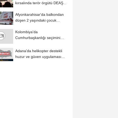
kırsalında terör örgütü DEAŞ...
Afyonkarahisar'da balkondan
düşen 2 yaşındaki çocuk
yaralandı
Kolombiya'da
Cumhurbaşkanlığı seçimini
kazanan Abelardo de la
Espriella...
Adana'da helikopter destekli
huzur ve güven uygulaması
yapıldı