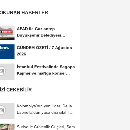
 OKUNAN HABERLER
AFAD ile Gaziantep
Büyükşehir Belediyesi
arasında Afet Farkındalık...
GÜNDEM ÖZETİ / 7 Ağustos
2026
İstanbul Festivalinde Sagopa
Kajmer ve maNga konser
verdi
IZI ÇEKEBILIR
Kolombiya'nın yeni lideri De la
Espriella'dan yasa dışı silahlı
gruplarla...
Suriye İç Güvenlik Güçleri, Şam