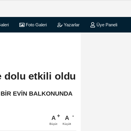
aleri
Foto Galeri
Yazarlar
Üye Paneli
olu etkili oldu
 BİR EVİN BALKONUNDA
A
A
Büyüt
Küçült