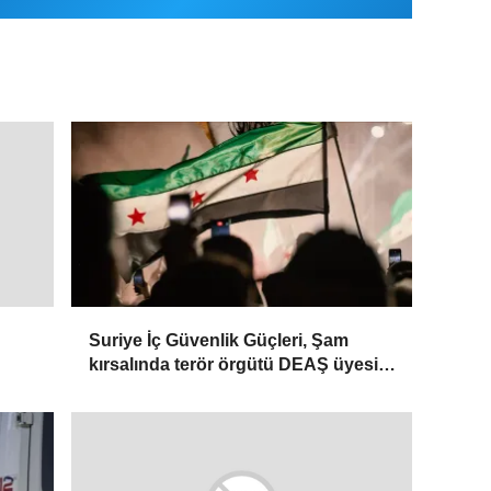
Suriye İç Güvenlik Güçleri, Şam
kırsalında terör örgütü DEAŞ üyesi 2
kişiyi etkisiz hale getirdi