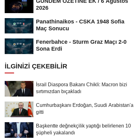
GÜNDEM ÖZETİNE EK / 6 Ağustos
2026
Panathinaikos - CSKA 1948 Sofia
Maç Sonucu
Fenerbahce - Sturm Graz Maçı 2-0
Sona Erdi
İLGINIZI ÇEKEBILIR
İsrail Diaspora Bakanı Chikli: Macron bizi
sırtımızdan bıçakladı
Cumhurbaşkanı Erdoğan, Suudi Arabistan'a
gitti
Başkentte değnekçilik yaptığı belirlenen 10
şüpheli yakalandı