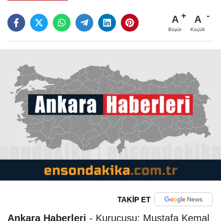
A
A
Büyüt
Küçült
TAKİP ET
Ankara Haberleri
-
Kurucusu: Mustafa Kemal