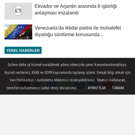
Ekvador ve Arjantin arasında 6 işbirliği
anlaşması imzalandı
Venezuela'da iktidar partisi ile muhalefet
diyaloğu sürdürme konusunda...
YEREL HABERLER
Yayınlanma: 29 Haziran 2026 - 09:00
Sizlere daha iyi hizmet sunabilmek adına sitemizde çerez konumlandırmaktayız.
Bangladeş'teki kızamık salgınında
Kişisel verileriniz, KVKK ve GDPR kapsamında toplanıp işlenir. Detaylı bilgi almak için
Veri Politikamızı / Aydınlatma Metnimizi inceleyebilirsiniz. Sitemizi kullanarak,
hayatını kaybeden çocukların
çerezleri kullanmamızı kabul etmiş olacaksınız.
AYRINTILAR
TAMAM
sayısı 712'ye yükseldi
Ankara - Bangladeş'te devam eden
salgında son 24 saatte 4 çocuğun daha
kızamık şüphesiyle hayatını