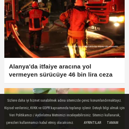
Alanya'da itfaiye aracına yol
vermeyen sürücüye 46 bin lira ceza
Sizlere daha iyi hizmet sunabilmek adına sitemizde çerez konumlandırmaktayız.
Kişisel verileriniz, KVKK ve GDPR kapsamında toplanıp işlenir. Detaylı bilgi almak için
Veri Politikamızı / Aydınlatma Metnimizi inceleyebilirsiniz. Sitemizi kullanarak,
çerezleri kullanmamızı kabul etmiş olacaksınız.
AYRINTILAR
TAMAM