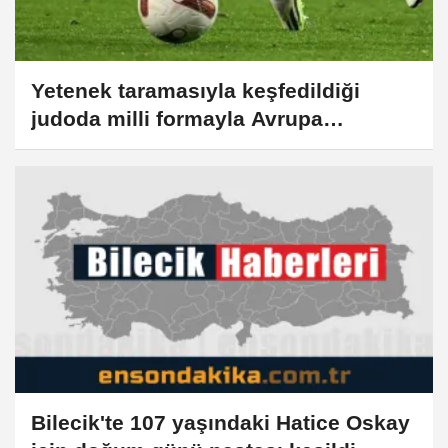
Yetenek taramasıyla keşfedildiği
judoda milli formayla Avrupa
Kupası'na hazırlanıyor
Bilecik'te 107 yaşındaki Hatice Oskay