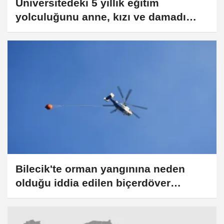
Üniversitedeki 5 yıllık eğitim
yolculuğunu anne, kızı ve damadı
birlikte tamamladı
Bilecik'te orman yangınına neden
olduğu iddia edilen biçerdöver
operatörü hakkında soruşturma
başlatıldı