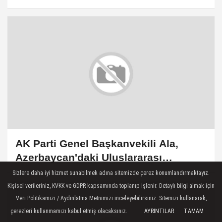
Mamdani'nin kazanmasına tepki
gösterdi
AK Parti Genel Başkanvekili Ala,
Azerbaycan'daki Uluslararası
Demokratlar Birliği'ni ziyaret etti
Sizlere daha iyi hizmet sunabilmek adına sitemizde çerez konumlandırmaktayız.
Kişisel verileriniz, KVKK ve GDPR kapsamında toplanıp işlenir. Detaylı bilgi almak için
Veri Politikamızı / Aydınlatma Metnimizi inceleyebilirsiniz. Sitemizi kullanarak,
çerezleri kullanmamızı kabul etmiş olacaksınız.
AYRINTILAR
TAMAM