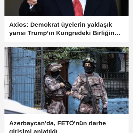
Axios: Demokrat üyelerin yaklaşık
yarısı Trump’ın Kongredeki Birliğin
Durumu konuşmasını izlemedi
Azerbaycan'da, FETÖ'nün darbe
girişimi anlatıldı