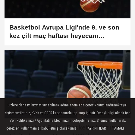
Basketbol Avrupa Ligi'nde 9. ve son
kez çift maç haftası heyecanı
yaşanacak
Sizlere daha iyi hizmet sunabilmek adına sitemizde çerez konumlandırmaktayız.
Kişisel verileriniz, KVKK ve GDPR kapsamında toplanıp işlenir. Detaylı bilgi almak için
Veri Politikamızı / Aydınlatma Metnimizi inceleyebilirsiniz. Sitemizi kullanarak,
Fenerbahçe Beko, Basketbol Avrupa
çerezleri kullanmamızı kabul etmiş olacaksınız.
AYRINTILAR
TAMAM