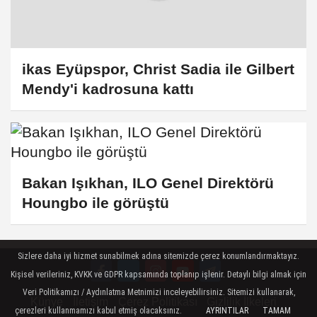
ikas Eyüpspor, Christ Sadia ile Gilbert
Mendy'i kadrosuna kattı
Bakan Işıkhan, ILO Genel Direktörü
Houngbo ile görüştü
Sizlere daha iyi hizmet sunabilmek adına sitemizde çerez konumlandırmaktayız.
Kişisel verileriniz, KVKK ve GDPR kapsamında toplanıp işlenir. Detaylı bilgi almak için
Veri Politikamızı / Aydınlatma Metnimizi inceleyebilirsiniz. Sitemizi kullanarak,
Künye
İletişim
Çerez Politikası
Gizlilik İlkeleri
çerezleri kullanmamızı kabul etmiş olacaksınız.
AYRINTILAR
TAMAM