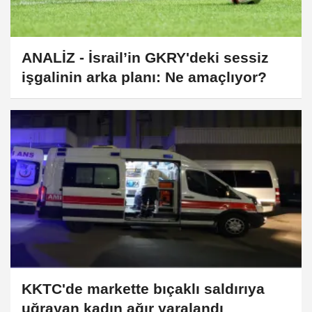
ANALİZ - İsrail’in GKRY'deki sessiz
işgalinin arka planı: Ne amaçlıyor?
KKTC'de markette bıçaklı saldırıya
uğrayan kadın ağır yaralandı