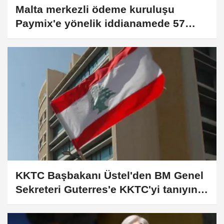
Malta merkezli ödeme kuruluşu
Paymix'e yönelik iddianamede 57
şüpheliye hapis istemi
KKTC Başbakanı Üstel'den BM Genel
Sekreteri Guterres'e KKTC'yi tanıyın
çağrısı