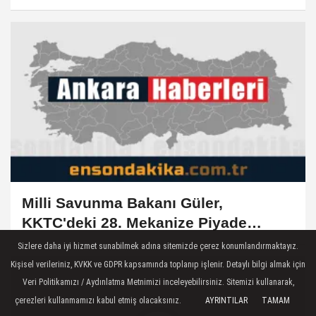
düzenlendi
Milli Savunma Bakanı Güler,
KKTC'deki 28. Mekanize Piyade
Tümen Komutanlığını ziyaret etti
Sizlere daha iyi hizmet sunabilmek adına sitemizde çerez konumlandırmaktayız.
Kişisel verileriniz, KVKK ve GDPR kapsamında toplanıp işlenir. Detaylı bilgi almak için
Veri Politikamızı / Aydınlatma Metnimizi inceleyebilirsiniz. Sitemizi kullanarak,
çerezleri kullanmamızı kabul etmiş olacaksınız.
AYRINTILAR
TAMAM