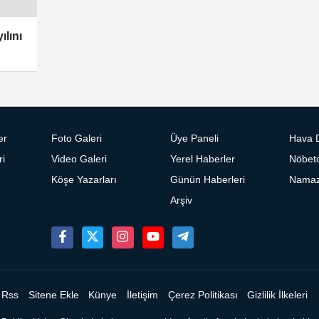
ılını
er
Foto Galeri
Üye Paneli
Hava 
ri
Video Galeri
Yerel Haberler
Nöbetc
Köşe Yazarları
Günün Haberleri
Namaz 
Arşiv
Rss
Sitene Ekle
Künye
İletişim
Çerez Politikası
Gizlilik İlkeleri