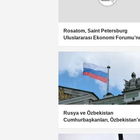
Rosatom, Saint Petersburg
Uluslararası Ekonomi Forumu’n
teknolojik çözümlerini tanıttı
Rusya ve Özbekistan
Cumhurbaşkanları, Özbekistan'ın
nükleer güç santralinin inşasını
başlattı