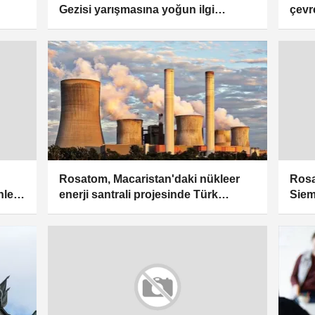
çevre
Gezisi yarışmasına yoğun ilgi
duy
gösterildi
Rosatom, Macaristan'daki nükleer
Rosa
enerji santrali projesinde Türk
leri
Siem
şirketlerle çalışmayı planlıyor
söyl