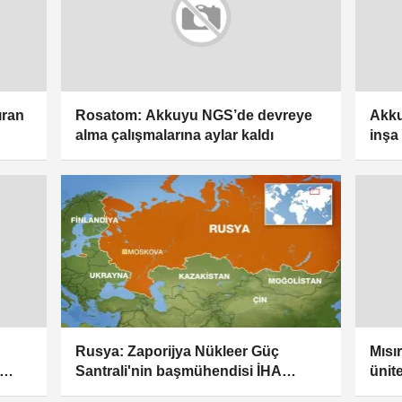
ıran
Rosatom: Akkuyu NGS’de devreye
Akku
alma çalışmalarına aylar kaldı
inşa
etki
Rusya: Zaporijya Nükleer Güç
Mısı
Santrali'nin başmühendisi İHA
ünit
saldırısında öldü
kuru