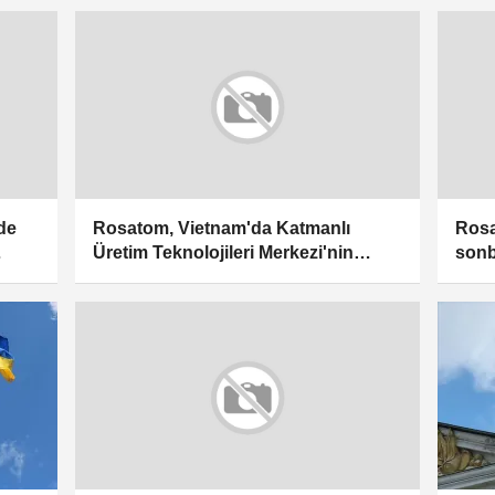
de
Rosatom, Vietnam'da Katmanlı
Rosa
Üretim Teknolojileri Merkezi'nin
sonb
kurulmasına destek verecek