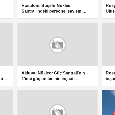
Rusy
Rosatom, Buşehr Nükleer
Ulus
Santrali'ndeki personel sayısını
düze
artıracak
Akkuyu Nükleer Güç Santrali'nin
Rosa
belli
1'inci güç ünitesinin inşaatı
inşa
tamamlandı