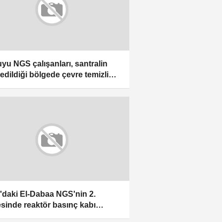
yu NGS çalışanları, santralin
 edildiği bölgede çevre temizliği
nliği düzenledi
r'daki El-Dabaa NGS'nin 2.
esinde reaktör basınç kabı
lumu gerçekleştirildi