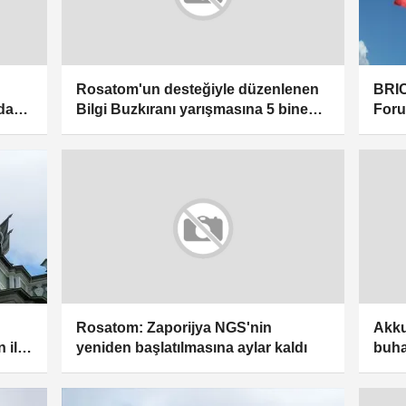
BRIC
Rosatom'un desteğiyle düzenlenen
Foru
da
Bilgi Buzkıranı yarışmasına 5 bine
yakın öğrenci katıldı
Rosatom: Zaporijya NGS'nin
Akku
 ilk
yeniden başlatılmasına aylar kaldı
buha
edild