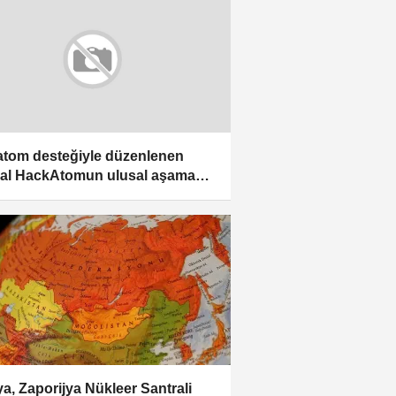
tom desteğiyle düzenlenen
al HackAtomun ulusal aşaması
ez Türkiye'de yapıldı
a, Zaporijya Nükleer Santrali