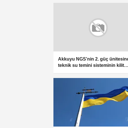
Akkuyu NGS'nin 2. güç ünitesin
teknik su temini sisteminin kilit
aşaması tamamlandı