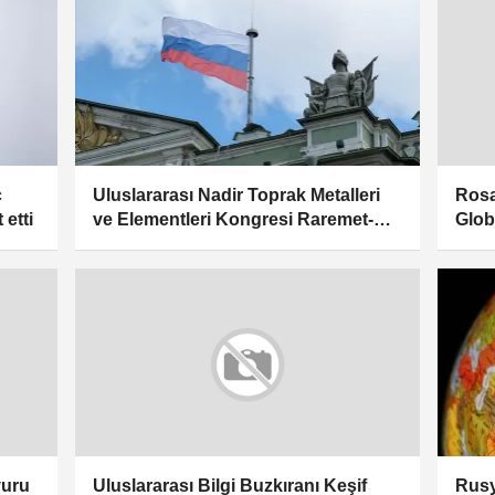
ç
Uluslararası Nadir Toprak Metalleri
Rosa
 etti
ve Elementleri Kongresi Raremet-
Glob
2026 Moskova'da başladı
ilk k
Rusy
vuru
Uluslararası Bilgi Buzkıranı Keşif