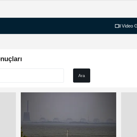
Video G
uçları