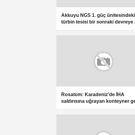
Akkuyu NGS 1. güç ünitesindeki
türbin tesisi bir sonraki devreye
aşamasına hazır
Rosatom: Karadeniz’de İHA
saldırısına uğrayan konteyner g
battı