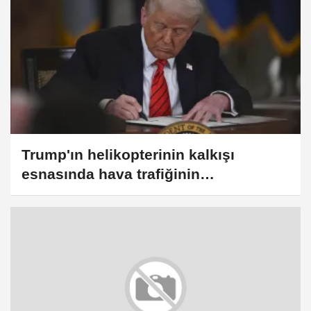
Trump'ın helikopterinin kalkışı
esnasında hava trafiğinin
durdurulmamasının soruşturulduğu
öne sürüldü