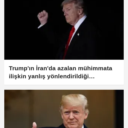
Trump'ın İran'da azalan mühimmata
ilişkin yanlış yönlendirildiği
gerekçesiyle Hegseth'e sert çıktığı
iddiası