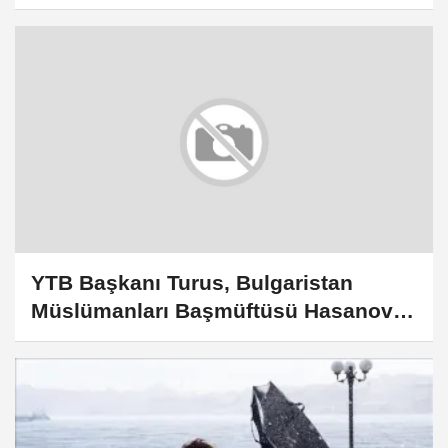
buluştu
YTB Başkanı Turus, Bulgaristan
Müslümanları Başmüftüsü Hasanov
ile görüştü