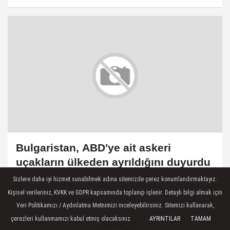
kapılarındaki yoğunluğu görüştü
Bulgaristan, ABD'ye ait askeri
uçakların ülkeden ayrıldığını duyurdu
Sizlere daha iyi hizmet sunabilmek adına sitemizde çerez konumlandırmaktayız.
Kişisel verileriniz, KVKK ve GDPR kapsamında toplanıp işlenir. Detaylı bilgi almak için
Veri Politikamızı / Aydınlatma Metnimizi inceleyebilirsiniz. Sitemizi kullanarak,
çerezleri kullanmamızı kabul etmiş olacaksınız.
AYRINTILAR
TAMAM