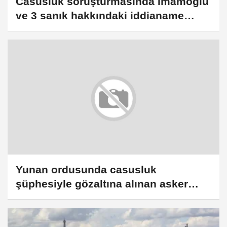
Casusluk soruşturmasında İmamoğlu
ve 3 sanık hakkındaki iddianame
kabul edildi
Yunan ordusunda casusluk
şüphesiyle gözaltına alınan asker
Çin'e bilgi sızdırdığını itiraf etti