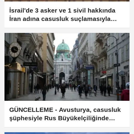
İsrail'de 3 asker ve 1 sivil hakkında
İran adına casusluk suçlamasıyla
dava açıldı
GÜNCELLEME - Avusturya, casusluk
şüphesiyle Rus Büyükelçiliğinde
çalışan 3 kişiyi sınır dışı etti