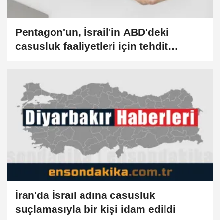
Pentagon'un, İsrail'in ABD'deki
casusluk faaliyetleri için tehdit
seviyesini en yükseğe çıkardığı
iddiası
İran'da İsrail adına casusluk
suçlamasıyla bir kişi idam edildi