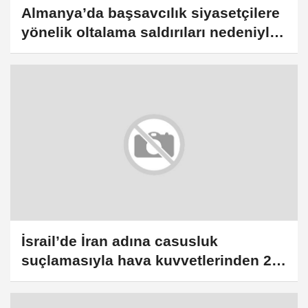
Almanya’da başsavcılık siyasetçilere
yönelik oltalama saldırıları nedeniyle
soruşturma yürütüyor
İsrail’de İran adına casusluk
suçlamasıyla hava kuvvetlerinden 2
askerin gözaltında tutulduğu
açıklandı