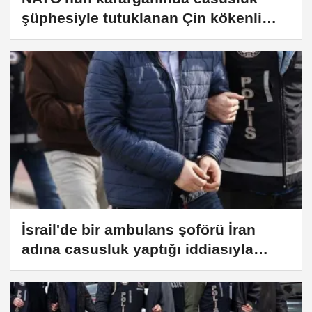
şüphesiyle tutuklanan Çin kökenli
stajyer karara itiraz etti
İsrail'de bir ambulans şoförü İran
adına casusluk yaptığı iddiasıyla
tutuklandı