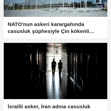
NATO'nun askeri karargahında
casusluk şüphesiyle Çin kökenli
Kanadalı bir stajyer tutuklandı
İsrailli asker, İran adına casusluk