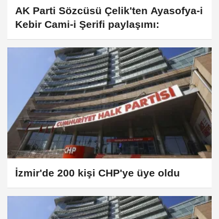
AK Parti Sözcüsü Çelik'ten Ayasofya-i
Kebir Cami-i Şerifi paylaşımı:
İzmir'de 200 kişi CHP'ye üye oldu