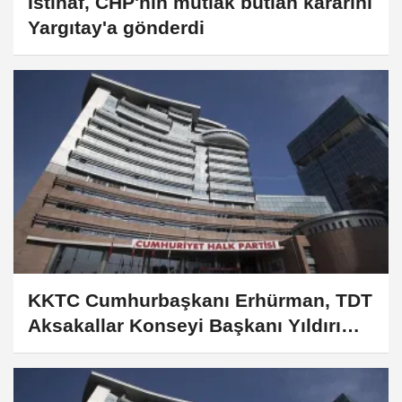
İstinaf, CHP'nin mutlak butlan kararını
Yargıtay'a gönderdi
KKTC Cumhurbaşkanı Erhürman, TDT
Aksakallar Konseyi Başkanı Yıldırım'ı
kabul etti