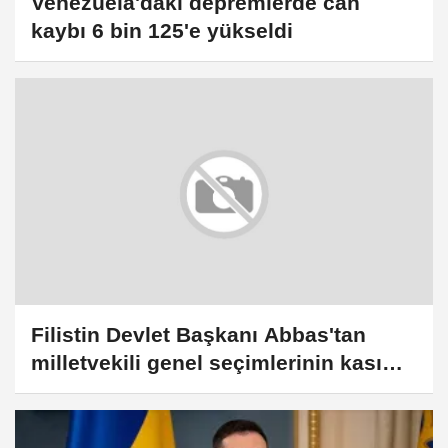
Venezuela'daki depremlerde can
kaybı 6 bin 125'e yükseldi
Filistin Devlet Başkanı Abbas'tan
milletvekili genel seçimlerinin kasım
ayında yapılacağı vurgusu