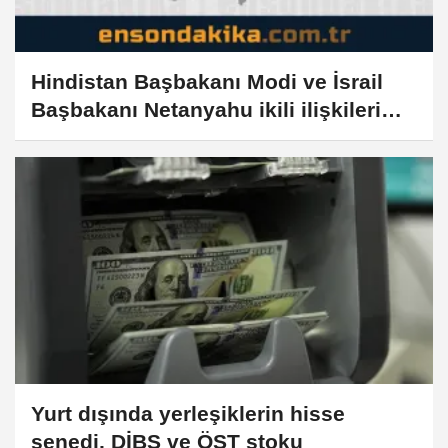
Hindistan Başbakanı Modi ve İsrail
Başbakanı Netanyahu ikili ilişkileri
görüştü
Yurt dışında yerleşiklerin hisse
senedi, DİBS ve ÖST stoku