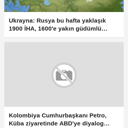
Ukrayna: Rusya bu hafta yaklaşık
1900 İHA, 1600'e yakın güdümlü
bomba ve 144 füze ile saldırdı
Kolombiya Cumhurbaşkanı Petro,
Küba ziyaretinde ABD'ye diyalog